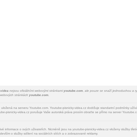
 videa
nejsou oficiálními webovými stránkami
youtube.com
, ale pouze se snaží jednoduchou a ry
a webových stránkách
youtube.com.
u uložená na serveru Youtube.com. Youtube-pisnicky-videa.cz dodržuje standartní podmínky uží
be-pisnicky-videa.cz porušuje Vaše autorská práva prosím obraťte se přímo na server Youtube.c
livé informace o svých uživatelích. Nicméně jsou na youtube-pisnicky-videa.cz vloženy služby tře
devším o služby sdílení na sociálních sítích a o zobrazované reklamy.