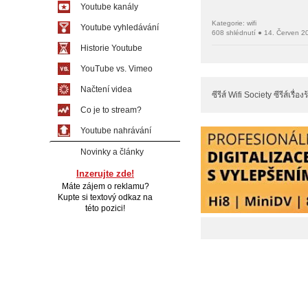
Youtube kanály
Kategorie: wifi
Youtube vyhledávání
608 shlédnutí ● 14. Červen 2
Historie Youtube
YouTube vs. Vimeo
Načtení videa
ซีรีส์ Wifi Society ซีรีส์เ
Co je to stream?
Youtube nahrávání
Novinky a články
Inzerujte zde!
Máte zájem o reklamu?
Kupte si textový odkaz na
této pozici!