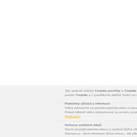
Tyto webové stránky
Youtube písničky
a
Youtube
portálu
Youtube
a s vysvětlením dalších funkcí n
Podmínky užívání a informace
Videa zobrazená na youtube-pisnicky-videa.cz jso
Pokud některé video zobrazované na serveru youtu
Notification
.
Ochrana osobních údajů
Server youtube-pisnicky-videa.cz nesbírá žádné cit
Seznam.cz - které informace sbírat mohou. Jde pře