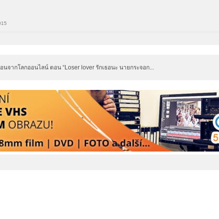
015
รื่องร้อนจากโลกออนไลน์ ตอน “Loser lover รักเธอนะ นายกระจอก...