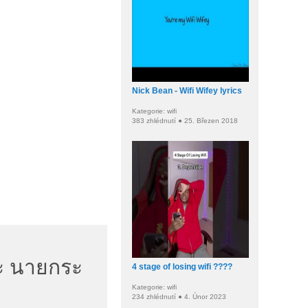
Nick Bean - Wifi Wifey lyrics
Kategorie: wifi
383 zhlédnutí ● 25. Březen 2018
อนะ นายกระ
4 stage of losing wifi ????
Kategorie: wifi
234 zhlédnutí ● 4. Únor 2023