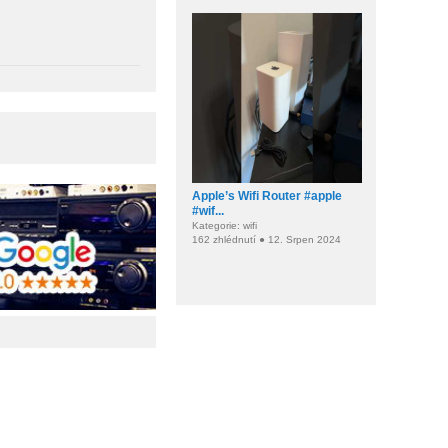
Apple’s Wifi Router #apple
#wif...
Kategorie: wifi
162 zhlédnutí ● 12. Srpen 2024