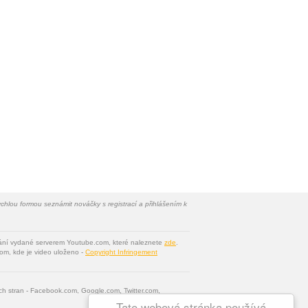
chlou formou seznámit nováčky s registrací a přihlášením k
vání vydané serverem Youtube.com, které naleznete
zde
.
om, kde je video uloženo -
Copyright Infringement
tích stran - Facebook.com, Google.com, Twitter.com,
Tato webová stránka používá