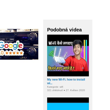
Podobná videa
My new Wi-Fi. how to install
wi...
Kategorie: wifi
321 zhlédnutí ● 27. Květen 2020