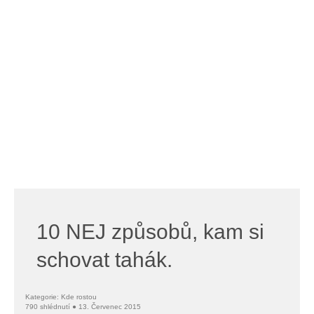
10 NEJ způsobů, kam si
schovat tahák.
Kategorie: Kde rostou
790 shlédnutí ● 13. Červenec 2015