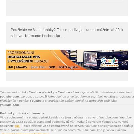
Používáte ve škole taháky? Tak se podívejte, kam si můžete taháček
schovat. Kormorán Lochneska ...
Tyto webové stránky
Youtube písničky
a
Youtube videa
nejsou oficiálními webovými stránkami
youtube.com
, ale pouze se snaží jednoduchou a rychlou formou seznámit nováčky s registrací a
přihlášením k portálu
Youtube
a s vysvětlením dalších funkcí na webových stránkách
youtube.com.
Podmínky užívání a informace
Videa zobrazená na youtube-pisnicky-videa.cz jsou uložená na serveru Youtube.com. Youtube-
pisnicky-videa.cz dodržuje standartní podmínky užívání vydané serverem Youtube.com, které
naleznete
zde
. Pokud některé video zobrazované na serveru youtube-pisnicky-videa.cz porušuje
Vaše autorská práva prosím obraťte se přímo na server Youtube.com, kde je video uloženo