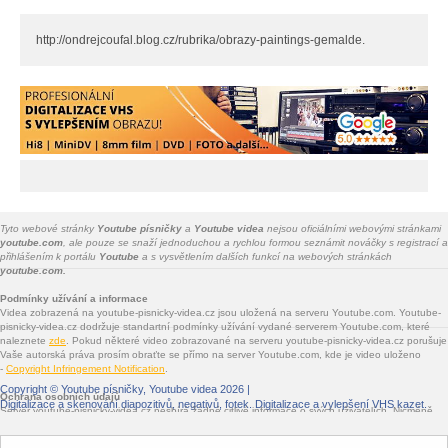
http://ondrejcoufal.blog.cz/rubrika/obrazy-paintings-gemalde.
Tyto webové stránky
Youtube písničky
a
Youtube videa
nejsou oficiálními webovými stránkami
youtube.com
, ale pouze se snaží jednoduchou a rychlou formou seznámit nováčky s registrací a
přihlášením k portálu
Youtube
a s vysvětlením dalších funkcí na webových stránkách
youtube.com.
Podmínky užívání a informace
Videa zobrazená na youtube-pisnicky-videa.cz jsou uložená na serveru Youtube.com. Youtube-
pisnicky-videa.cz dodržuje standartní podmínky užívání vydané serverem Youtube.com, které
naleznete
zde
. Pokud některé video zobrazované na serveru youtube-pisnicky-videa.cz porušuje
Vaše autorská práva prosím obraťte se přímo na server Youtube.com, kde je video uloženo
-
Copyright Infringement Notification
.
Copyright ©
Youtube písničky, Youtube videa
2026 |
Ochrana osobních údajů
Digitalizace a skenování diapozitivů, negativů, fotek
. Digitalizace a vylepšení VHS kazet.
Server youtube-pisnicky-videa.cz nesbírá žádné citlivé informace o svých uživatelích. Nicméně
jsou na youtube-pisnicky-videa.cz vloženy služby třetích stran - Facebook.com, Google.com,
Twitter.com, Seznam.cz - které informace sbírat mohou. Jde především o služby sdílení na