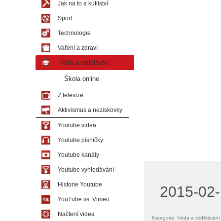
Jak na to a kutilství
Sport
Technologie
Vaření a zdraví
Věda a vzdělávání
Škola online
Z televize
Aktivismus a neziskovky
Youtube videa
Youtube písničky
Youtube kanály
Youtube vyhledávání
Historie Youtube
2015-02-1
YouTube vs. Vimeo
Načtení videa
Kategorie: Věda a vzdělávání