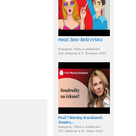
PROČ ŽENY ŘEŠÍ VÝŠKU
Kategorie: Věda a vzdělávání
232 zhlédnutí ● 5. Červenec 2023
Proč? Martiny Kociánové:
Soudru...
Kategorie: Věda a vzdělávání
257 zhlédnutí ● 11. Srpen 2022