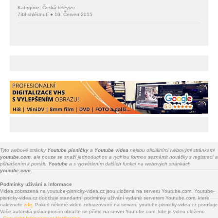
Kategorie: Česká televize
733 shlédnutí ● 10. Červen 2015
Tyto webové stránky
Youtube písničky
a
Youtube videa
nejsou oficiálními webovými stránkami
youtube.com
, ale pouze se snaží jednoduchou a rychlou formou seznámit nováčky s registrací a
přihlášením k portálu
Youtube
a s vysvětlením dalších funkcí na webových stránkách
youtube.com.
Podmínky užívání a informace
Videa zobrazená na youtube-pisnicky-videa.cz jsou uložená na serveru Youtube.com. Youtube-
pisnicky-videa.cz dodržuje standartní podmínky užívání vydané serverem Youtube.com, které
naleznete
zde
. Pokud některé video zobrazované na serveru youtube-pisnicky-videa.cz porušuje
Vaše autorská práva prosím obraťte se přímo na server Youtube.com, kde je video uloženo