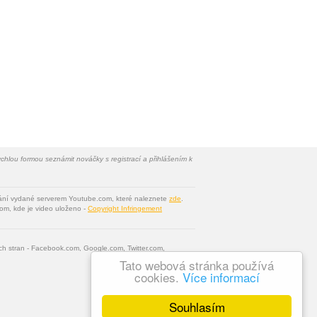
chlou formou seznámit nováčky s registrací a přihlášením k
vání vydané serverem Youtube.com, které naleznete
zde
.
om, kde je video uloženo -
Copyright Infringement
tích stran - Facebook.com, Google.com, Twitter.com,
Tato webová stránka používá
cookies.
Více informací
Souhlasím