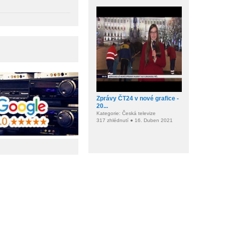
Zprávy ČT24 v nové grafice -
20...
Kategorie: Česká televize
317 zhlédnutí ● 16. Duben 2021