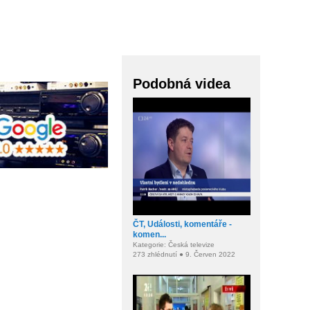
Podobná videa
ČT, Události, komentáře -
komen...
Kategorie: Česká televize
273 zhlédnutí ● 9. Červen 2022