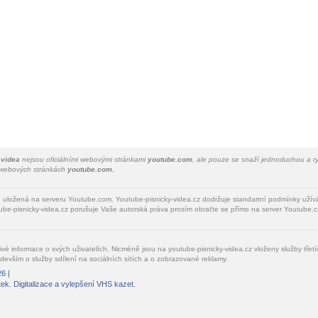
 videa
nejsou oficiálními webovými stránkami
youtube.com
, ale pouze se snaží jednoduchou a ry
a webových stránkách
youtube.com.
u uložená na serveru Youtube.com. Youtube-pisnicky-videa.cz dodržuje standartní podmínky uží
be-pisnicky-videa.cz porušuje Vaše autorská práva prosím obraťte se přímo na server Youtube.c
livé informace o svých uživatelích. Nicméně jsou na youtube-pisnicky-videa.cz vloženy služby tře
devším o služby sdílení na sociálních sítích a o zobrazované reklamy.
6 |
tek
. Digitalizace a vylepšení VHS kazet.