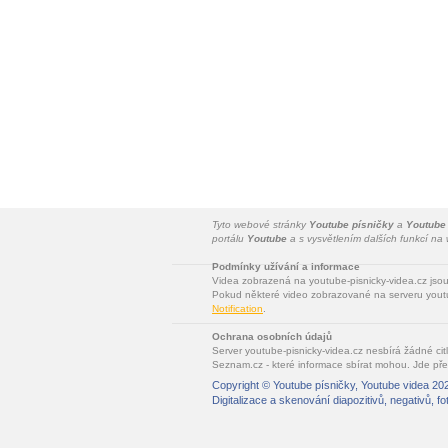
Tyto webové stránky
Youtube písničky
a
Youtube
portálu
Youtube
a s vysvětlením dalších funkcí n
Podmínky užívání a informace
Videa zobrazená na youtube-pisnicky-videa.cz jso
Pokud některé video zobrazované na serveru youtu
Notification
.
Ochrana osobních údajů
Server youtube-pisnicky-videa.cz nesbírá žádné cit
Seznam.cz - které informace sbírat mohou. Jde pře
Copyright ©
Youtube písničky, Youtube videa
202
Digitalizace a skenování diapozitivů, negativů, fo