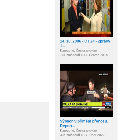
14. 10. 2006 - ČT 24 - Zprávy
1...
Kategorie: Česká televize
701 zhlédnutí ● 11. Červen 2015
Výbuch v přímém přenosu.
Report...
Kategorie: Česká televize
335 zhlédnutí ● 27. Únor 2022