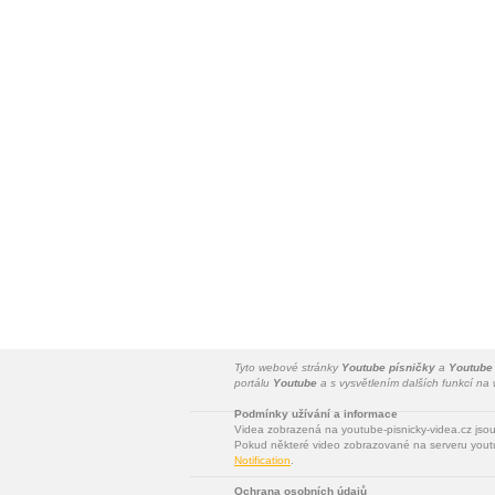
Tyto webové stránky
Youtube písničky
a
Youtube
portálu
Youtube
a s vysvětlením dalších funkcí n
Podmínky užívání a informace
Videa zobrazená na youtube-pisnicky-videa.cz jso
Pokud některé video zobrazované na serveru youtu
Notification
.
Ochrana osobních údajů