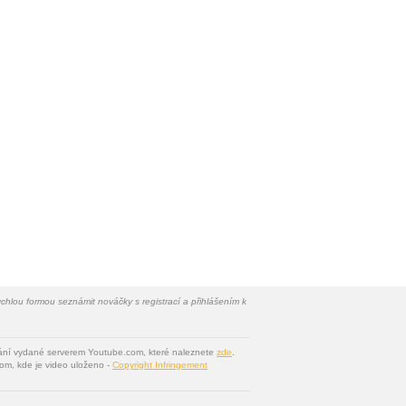
chlou formou seznámit nováčky s registrací a přihlášením k
vání vydané serverem Youtube.com, které naleznete
zde
.
om, kde je video uloženo -
Copyright Infringement