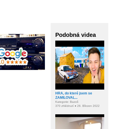
Podobná videa
HRA, do které jsem se
ZAMILOVAL...
Kategorie: Bazoš
370 zhlédnutí ● 26. Březen 2022