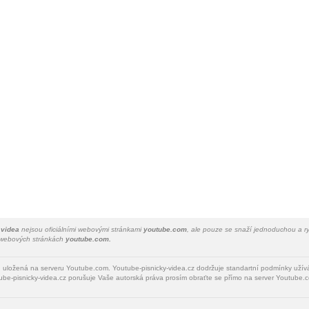
 videa
nejsou oficiálními webovými stránkami
youtube.com
, ale pouze se snaží jednoduchou a ry
a webových stránkách
youtube.com.
u uložená na serveru Youtube.com. Youtube-pisnicky-videa.cz dodržuje standartní podmínky uží
be-pisnicky-videa.cz porušuje Vaše autorská práva prosím obraťte se přímo na server Youtube.c