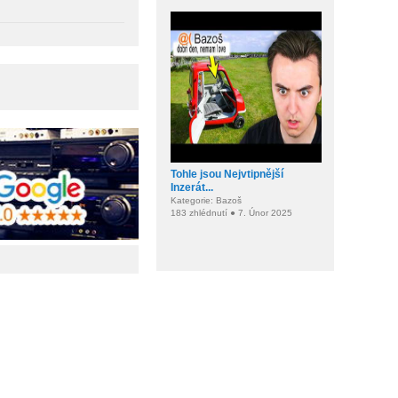
Tohle jsou Nejvtipnější
Inzerát...
Kategorie: Bazoš
183 zhlédnutí ● 7. Únor 2025