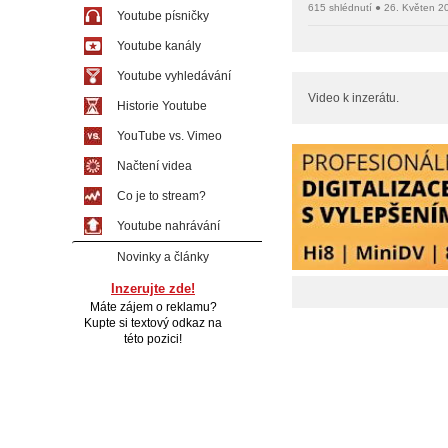
615 shlédnutí ● 26. Květen 2
Youtube písničky
Youtube kanály
Youtube vyhledávání
Video k inzerátu.
Historie Youtube
YouTube vs. Vimeo
Načtení videa
Co je to stream?
Youtube nahrávání
Novinky a články
Inzerujte zde!
Máte zájem o reklamu?
Kupte si textový odkaz na
této pozici!