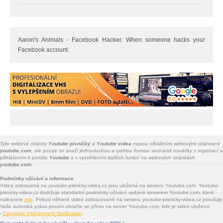
Aaron's Animals - Facebook Hacker. When someone hacks your
Facebook account.
Tyto webové stránky
Youtube písničky
a
Youtube videa
nejsou oficiálními webovými stránkami
youtube.com
, ale pouze se snaží jednoduchou a rychlou formou seznámit nováčky s registrací a
přihlášením k portálu
Youtube
a s vysvětlením dalších funkcí na webových stránkách
youtube.com.
Podmínky užívání a informace
Videa zobrazená na youtube-pisnicky-videa.cz jsou uložená na serveru Youtube.com. Youtube-
pisnicky-videa.cz dodržuje standartní podmínky užívání vydané serverem Youtube.com, které
naleznete
zde
. Pokud některé video zobrazované na serveru youtube-pisnicky-videa.cz porušuje
Vaše autorská práva prosím obraťte se přímo na server Youtube.com, kde je video uloženo
-
Copyright Infringement Notification
.