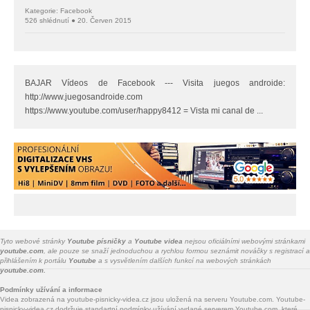
Kategorie: Facebook
526 shlédnutí ● 20. Červen 2015
BAJAR Vídeos de Facebook --- Visita juegos androide:
http://www.juegosandroide.com
https://www.youtube.com/user/happy8412 = Vista mi canal de ...
Tyto webové stránky
Youtube písničky
a
Youtube videa
nejsou oficiálními webovými stránkami
youtube.com
, ale pouze se snaží jednoduchou a rychlou formou seznámit nováčky s registrací a
přihlášením k portálu
Youtube
a s vysvětlením dalších funkcí na webových stránkách
youtube.com.
Podmínky užívání a informace
Videa zobrazená na youtube-pisnicky-videa.cz jsou uložená na serveru Youtube.com. Youtube-
pisnicky-videa.cz dodržuje standartní podmínky užívání vydané serverem Youtube.com, které