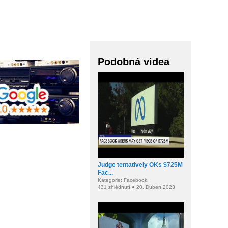
Podobná videa
Judge tentatively OKs $725M
Fac...
Kategorie: Facebook
431 zhlédnutí ● 20. Duben 2023