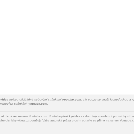
 videa
nejsou oficiálními webovými stránkami
youtube.com
, ale pouze se snaží jednoduchou a ry
a webových stránkách
youtube.com.
u uložená na serveru Youtube.com. Youtube-pisnicky-videa.cz dodržuje standartní podmínky uží
be-pisnicky-videa.cz porušuje Vaše autorská práva prosím obraťte se přímo na server Youtube.c