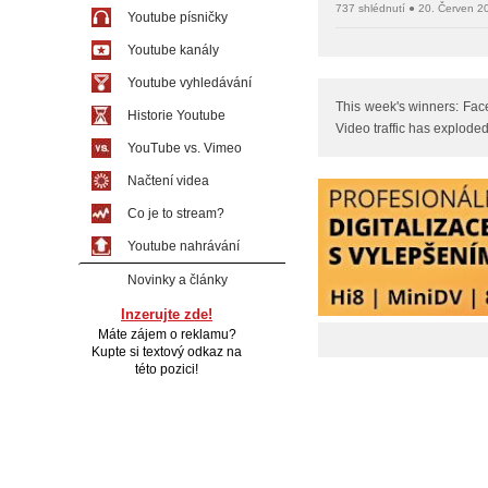
737 shlédnutí ● 20. Červen 2
Youtube písničky
Youtube kanály
Youtube vyhledávání
This week's winners: Face
Historie Youtube
Video traffic has exploded 
YouTube vs. Vimeo
Načtení videa
Co je to stream?
Youtube nahrávání
Novinky a články
Inzerujte zde!
Máte zájem o reklamu?
Kupte si textový odkaz na
této pozici!