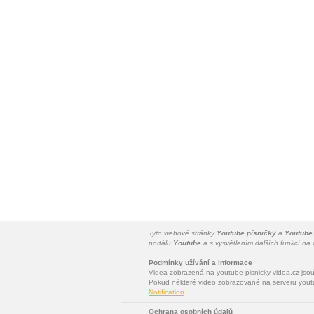
Tyto webové stránky
Youtube písničky
a
Youtube
portálu
Youtube
a s vysvětlením dalších funkcí n
Podmínky užívání a informace
Videa zobrazená na youtube-pisnicky-videa.cz jso
Pokud některé video zobrazované na serveru youtu
Notification
.
Ochrana osobních údajů