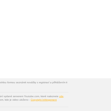
chlou formou seznámit nováčky s registrací a přihlášením k
vání vydané serverem Youtube.com, které naleznete
zde
.
om, kde je video uloženo -
Copyright Infringement