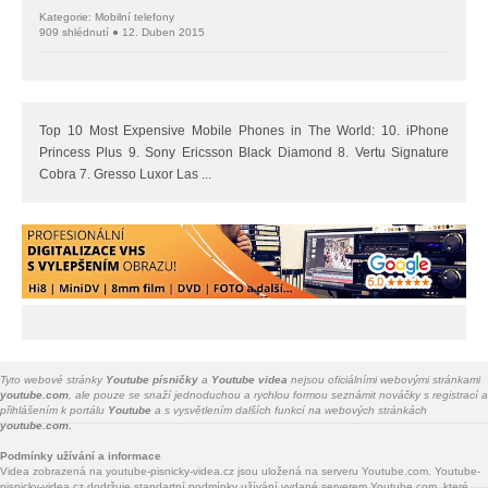
Kategorie: Mobilní telefony
909 shlédnutí ● 12. Duben 2015
Top 10 Most Expensive Mobile Phones in The World: 10. iPhone
Princess Plus 9. Sony Ericsson Black Diamond 8. Vertu Signature
Cobra 7. Gresso Luxor Las ...
Tyto webové stránky
Youtube písničky
a
Youtube videa
nejsou oficiálními webovými stránkami
youtube.com
, ale pouze se snaží jednoduchou a rychlou formou seznámit nováčky s registrací a
přihlášením k portálu
Youtube
a s vysvětlením dalších funkcí na webových stránkách
youtube.com.
Podmínky užívání a informace
Videa zobrazená na youtube-pisnicky-videa.cz jsou uložená na serveru Youtube.com. Youtube-
pisnicky-videa.cz dodržuje standartní podmínky užívání vydané serverem Youtube.com, které