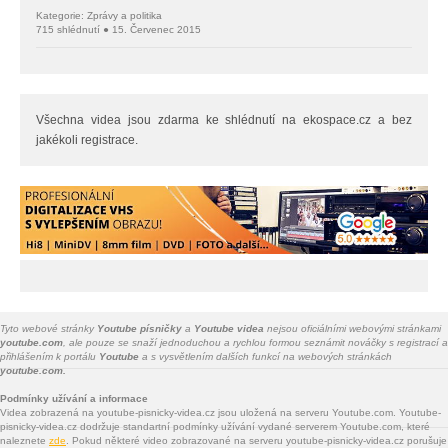
Kategorie: Zprávy a politika
715 shlédnutí ● 15. Červenec 2015
Všechna videa jsou zdarma ke shlédnutí na ekospace.cz a bez
jakékoli registrace.
Tyto webové stránky
Youtube písničky
a
Youtube videa
nejsou oficiálními webovými stránkami
youtube.com
, ale pouze se snaží jednoduchou a rychlou formou seznámit nováčky s registrací a
přihlášením k portálu
Youtube
a s vysvětlením dalších funkcí na webových stránkách
youtube.com.
Podmínky užívání a informace
Videa zobrazená na youtube-pisnicky-videa.cz jsou uložená na serveru Youtube.com. Youtube-
pisnicky-videa.cz dodržuje standartní podmínky užívání vydané serverem Youtube.com, které
naleznete
zde
. Pokud některé video zobrazované na serveru youtube-pisnicky-videa.cz porušuje