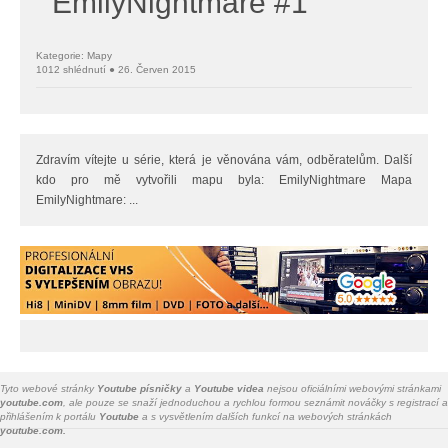
EmilyNightmare #1
Kategorie: Mapy
1012 shlédnutí ● 26. Červen 2015
Zdravím vítejte u série, která je věnována vám, odběratelům. Další
kdo pro mě vytvořili mapu byla: EmilyNightmare Mapa
EmilyNightmare: ...
Tyto webové stránky
Youtube písničky
a
Youtube videa
nejsou oficiálními webovými stránkami
youtube.com
, ale pouze se snaží jednoduchou a rychlou formou seznámit nováčky s registrací a
přihlášením k portálu
Youtube
a s vysvětlením dalších funkcí na webových stránkách
youtube.com.