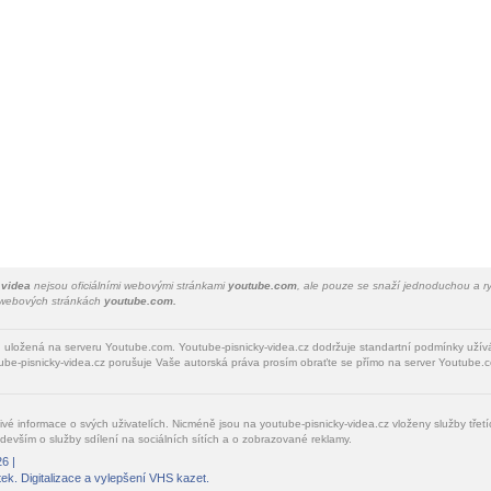
 videa
nejsou oficiálními webovými stránkami
youtube.com
, ale pouze se snaží jednoduchou a ry
a webových stránkách
youtube.com.
u uložená na serveru Youtube.com. Youtube-pisnicky-videa.cz dodržuje standartní podmínky uží
be-pisnicky-videa.cz porušuje Vaše autorská práva prosím obraťte se přímo na server Youtube.c
livé informace o svých uživatelích. Nicméně jsou na youtube-pisnicky-videa.cz vloženy služby tře
devším o služby sdílení na sociálních sítích a o zobrazované reklamy.
6 |
tek
. Digitalizace a vylepšení VHS kazet.