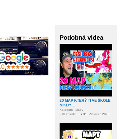
Podobná videa
20 MAP KTERÝ TI VE ŠKOLE
NIKDY ...
Kategorie: Mapy
210 zhlédnutí ● 31. Prosinec 2023