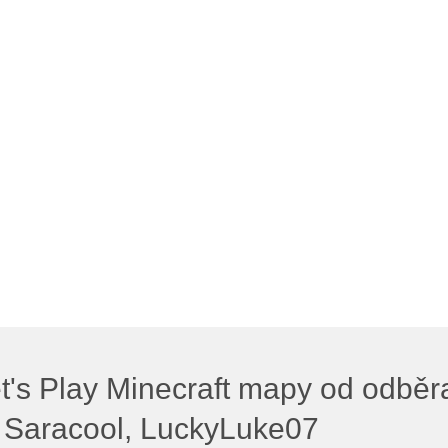
t's Play Minecraft mapy od odběra
 Saracool, LuckyLuke07