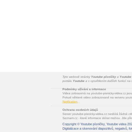
Tyto webové stránky
Youtube písničky
a
Youtube
portálu
Youtube
a s vysvětlením dalších funkcí n
Podmínky užívání a informace
Videa zobrazená na youtube-pisnicky-videa.cz jso
Pokud některé video zobrazované na serveru youtu
Notification
.
Ochrana osobních údajů
Server youtube-pisnicky-videa.cz nesbírá žádné cit
Seznam.cz - které informace sbírat mohou. Jde pře
Copyright ©
Youtube písničky, Youtube videa
202
Digitalizace a skenování diapozitivů, negativů, fo