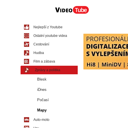
Nejlepší z Youtube
Ostatní youtube videa
Cestování
Hudba
Film a zábava
Zprávy a politika
Blesk
iDnes
Počasí
Mapy
Auto-moto