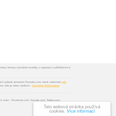
chlou formou seznámit nováčky s registrací a přihlášením k
vání vydané serverem Youtube.com, které naleznete
zde
.
om, kde je video uloženo -
Copyright Infringement
tích stran - Facebook.com, Google.com, Twitter.com,
Tato webová stránka používá
cookies.
Více informací