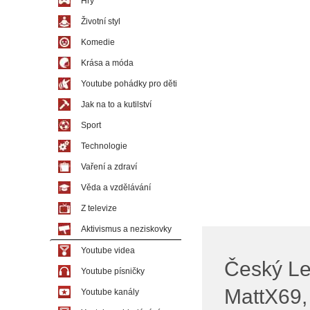
Hry
Životní styl
Komedie
Krása a móda
Youtube pohádky pro děti
Jak na to a kutilství
Sport
Technologie
Vaření a zdraví
Věda a vzdělávání
Z televize
Aktivismus a neziskovky
Youtube videa
Český Le
Youtube písničky
MattX69,
Youtube kanály