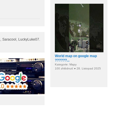
9, Saracool, LuckyLuke07.
World map on google map
????️??...
Kategorie: Mapy
100 zhlédnutí ● 28. Listopad 2025