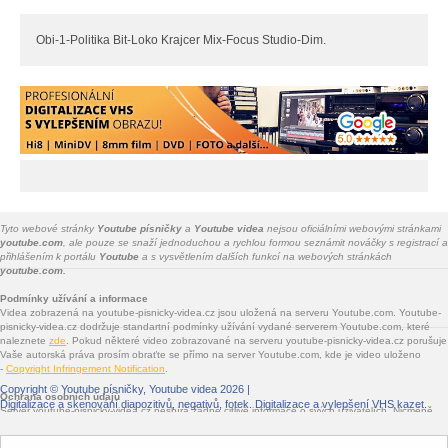
Obi-1-Politika Bit-Loko Krajcer Mix-Focus Studio-Dim.
Tyto webové stránky
Youtube písničky
a
Youtube videa
nejsou oficiálními webovými stránkami
youtube.com
, ale pouze se snaží jednoduchou a rychlou formou seznámit nováčky s registrací a
přihlášením k portálu
Youtube
a s vysvětlením dalších funkcí na webových stránkách
youtube.com.
Podmínky užívání a informace
Videa zobrazená na youtube-pisnicky-videa.cz jsou uložená na serveru Youtube.com. Youtube-
pisnicky-videa.cz dodržuje standartní podmínky užívání vydané serverem Youtube.com, které
naleznete
zde
. Pokud některé video zobrazované na serveru youtube-pisnicky-videa.cz porušuje
Vaše autorská práva prosím obraťte se přímo na server Youtube.com, kde je video uloženo
-
Copyright Infringement Notification
.
Copyright ©
Youtube písničky, Youtube videa
2026 |
Ochrana osobních údajů
Digitalizace a skenování diapozitivů, negativů, fotek
. Digitalizace a vylepšení VHS kazet.
Server youtube-pisnicky-videa.cz nesbírá žádné citlivé informace o svých uživatelích. Nicméně
jsou na youtube-pisnicky-videa.cz vloženy služby třetích stran - Facebook.com, Google.com,
Twitter.com, Seznam.cz - které informace sbírat mohou. Jde především o služby sdílení na