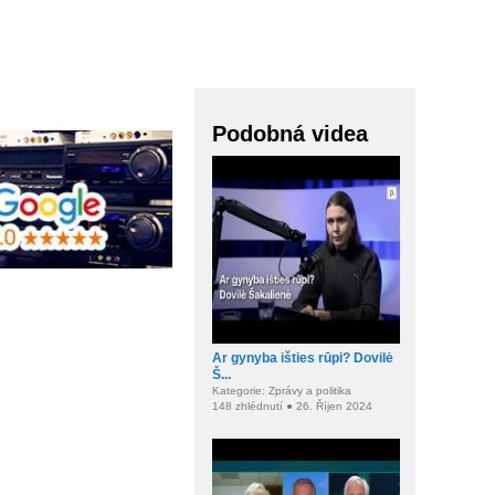
Podobná videa
Ar gynyba išties rūpi? Dovilė
Š...
Kategorie: Zprávy a politika
148 zhlédnutí ● 26. Říjen 2024