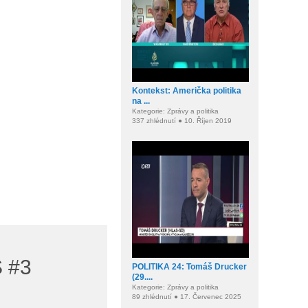
Kontekst: Američka politika
na ...
Kategorie: Zprávy a politika
337 zhlédnutí ● 10. Říjen 2019
 #3
POLITIKA 24: Tomáš Drucker
(29....
Kategorie: Zprávy a politika
89 zhlédnutí ● 17. Červenec 2025