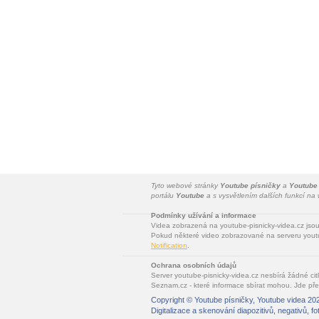
Tyto webové stránky
Youtube písničky
a
Youtube
portálu
Youtube
a s vysvětlením dalších funkcí n
Podmínky užívání a informace
Videa zobrazená na youtube-pisnicky-videa.cz jso
Pokud některé video zobrazované na serveru youtu
Notification
.
Ochrana osobních údajů
Server youtube-pisnicky-videa.cz nesbírá žádné cit
Seznam.cz - které informace sbírat mohou. Jde pře
Copyright ©
Youtube písničky, Youtube videa
202
Digitalizace a skenování diapozitivů, negativů, fo