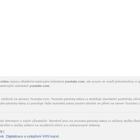
 videa
nejsou oficiálními webovými stránkami
youtube.com
, ale pouze se snaží jednoduchou a ry
a webových stránkách
youtube.com.
u uložená na serveru Youtube.com. Youtube-pisnicky-videa.cz dodržuje standartní podmínky uží
be-pisnicky-videa.cz porušuje Vaše autorská práva prosím obraťte se přímo na server Youtube.c
livé informace o svých uživatelích. Nicméně jsou na youtube-pisnicky-videa.cz vloženy služby tře
devším o služby sdílení na sociálních sítích a o zobrazované reklamy.
6 |
tek
. Digitalizace a vylepšení VHS kazet.