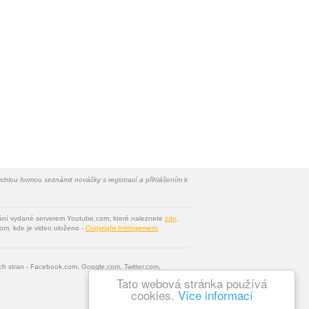
chlou formou seznámit nováčky s registrací a přihlášením k
vání vydané serverem Youtube.com, které naleznete
zde
.
om, kde je video uloženo -
Copyright Infringement
tích stran - Facebook.com, Google.com, Twitter.com,
Tato webová stránka používá
cookies.
Více informací