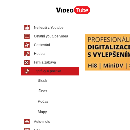
Nejlepší z Youtube
Ostatní youtube videa
Cestování
Hudba
Film a zábava
Zprávy a politika
Blesk
iDnes
Počasí
Mapy
Auto-moto