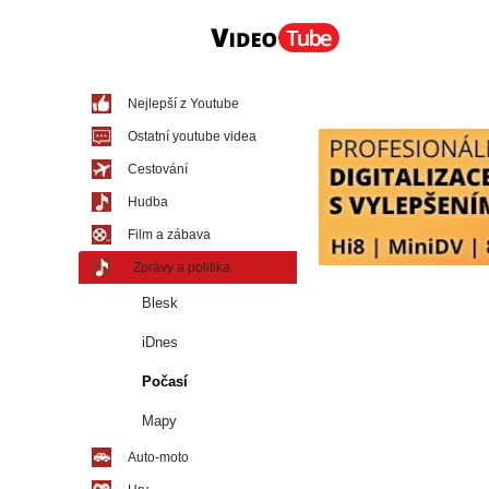
Nejlepší z Youtube
Ostatní youtube videa
Cestování
Hudba
Film a zábava
Zprávy a politika
Blesk
iDnes
Počasí
Mapy
Auto-moto