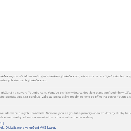
 videa
nejsou oficiálními webovými stránkami
youtube.com
, ale pouze se snaží jednoduchou a ry
a webových stránkách
youtube.com.
u uložená na serveru Youtube.com. Youtube-pisnicky-videa.cz dodržuje standartní podmínky uží
be-pisnicky-videa.cz porušuje Vaše autorská práva prosím obraťte se přímo na server Youtube.c
livé informace o svých uživatelích. Nicméně jsou na youtube-pisnicky-videa.cz vloženy služby tře
devším o služby sdílení na sociálních sítích a o zobrazované reklamy.
6 |
tek
. Digitalizace a vylepšení VHS kazet.