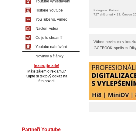
Youtube vyhledávání
Historie Youtube
Kategorie: Počasí
727 shlédnutí ● 13. Červen 2
YouTube vs. Vimeo
Načtení videa
Co je to stream?
Vůbec nevím co v kouzlu
Youtube nahrávání
fACEBOOK: spells cz Díky 
Novinky a články
Inzerujte zde!
Máte zájem o reklamu?
Kupte si textový odkaz na
této pozici!
Partneři Youtube