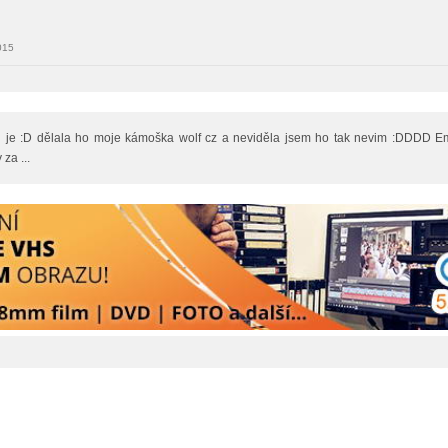
015
 je :D dělala ho moje kámoška wolf cz a neviděla jsem ho tak nevim :DDDD E
za ...