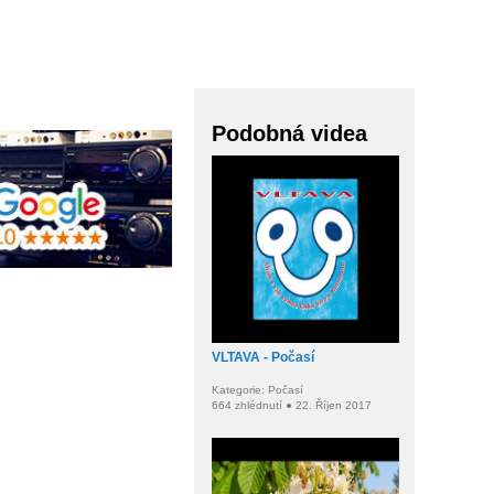
Podobná videa
VLTAVA - Počasí
Kategorie: Počasí
664 zhlédnutí ● 22. Říjen 2017