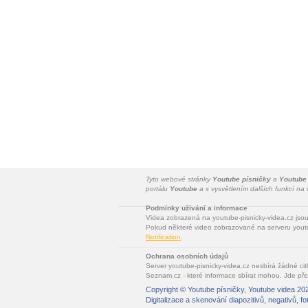
Tyto webové stránky
Youtube písničky
a
Youtube
portálu
Youtube
a s vysvětlením dalších funkcí n
Podmínky užívání a informace
Videa zobrazená na youtube-pisnicky-videa.cz jso
Pokud některé video zobrazované na serveru youtu
Notification
.
Ochrana osobních údajů
Server youtube-pisnicky-videa.cz nesbírá žádné cit
Seznam.cz - které informace sbírat mohou. Jde pře
Copyright ©
Youtube písničky, Youtube videa
202
Digitalizace a skenování diapozitivů, negativů, fo