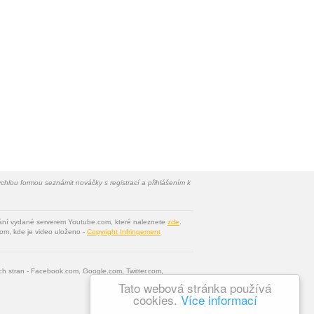
chlou formou seznámit nováčky s registrací a přihlášením k
vání vydané serverem Youtube.com, které naleznete
zde
.
om, kde je video uloženo -
Copyright Infringement
tích stran - Facebook.com, Google.com, Twitter.com,
Tato webová stránka používá
cookies.
Více informací