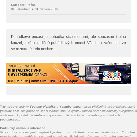
Kategorie: Počasí
843 shlédnutí ● 13. Červen 2015
Pohádkové počasí je pohádka sice moderní, ale současně i plná
kouzel, triků a tradičně pohádkových emocí. Všechno začne tím, že
se rozmarné Léto nechce ...
Tyto webové stránky
Youtube písničky
a
Youtube videa
nejsou oficiálními webovými stránkami
youtube.com
, ale pouze se snaží jednoduchou a rychlou formou seznámit nováčky s registrací a
přihlášením k portálu
Youtube
a s vysvětlením dalších funkcí na webových stránkách
youtube.com.
Podmínky užívání a informace
Videa zobrazená na youtube-pisnicky-videa.cz jsou uložená na serveru Youtube.com. Youtube-
pisnicky-videa.cz dodržuje standartní podmínky užívání vydané serverem Youtube.com, které