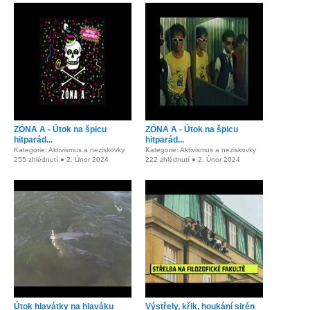
ZÓNA A - Útok na špicu
ZÓNA A - Útok na špicu
hitparád...
hitparád...
Kategorie: Aktivismus a neziskovky
Kategorie: Aktivismus a neziskovky
255 zhlédnutí ● 2. Únor 2024
222 zhlédnutí ● 2. Únor 2024
Útok hlavátky na hlaváku
Výstřely, křik, houkání sirén