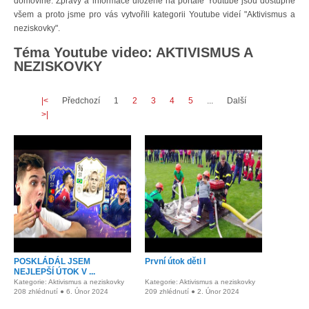
domovině. Zprávy a informace uložené na portále Youtube jsou dostupné
všem a proto jsme pro vás vytvořili kategorii Youtube videí "Aktivismus a
neziskovky".
Téma Youtube video: AKTIVISMUS A
NEZISKOVKY
|<
Předchozí
1
2
3
4
5
...
Další
>|
POSKLÁDÁL JSEM
První útok děti I
NEJLEPŠÍ ÚTOK V ...
Kategorie: Aktivismus a neziskovky
Kategorie: Aktivismus a neziskovky
208 zhlédnutí ● 6. Únor 2024
209 zhlédnutí ● 2. Únor 2024