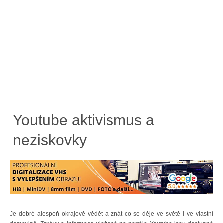
Youtube aktivismus a
neziskovky
Je dobré alespoň okrajově vědět a znát co se děje ve světě i ve vlastní