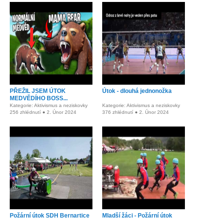
PŘEŽIL JSEM ÚTOK
Útok - dlouhá jednonožka
MEDVĚDÍHO BOSS...
Kategorie: Aktivismus a neziskovky
Kategorie: Aktivismus a neziskovky
256 zhlédnutí ● 2. Únor 2024
376 zhlédnutí ● 2. Únor 2024
Požární útok SDH Bernartice
Mladší žáci - Požární útok