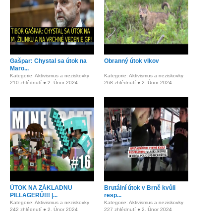
Gašpar: Chystal sa útok na
Obranný útok vlkov
Maro...
Kategorie: Aktivismus a neziskovky
Kategorie: Aktivismus a neziskovky
210 zhlédnutí ● 2. Únor 2024
268 zhlédnutí ● 2. Únor 2024
ÚTOK NA ZÁKLADNU
Brutální útok v Brně kvůli
PILLAGERŮ!!! |...
resp...
Kategorie: Aktivismus a neziskovky
Kategorie: Aktivismus a neziskovky
242 zhlédnutí ● 2. Únor 2024
227 zhlédnutí ● 2. Únor 2024