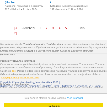
(Huche...
i...
Kategorie: Aktivismus a neziskovky
Kategorie: Aktivismus a neziskovky
225 zhlédnutí ● 2. Únor 2024
197 zhlédnutí ● 2. Únor 2024
|<
Předchozí
1
2
3
4
5
...
Další
>|
Tyto webové stránky
Youtube písničky
a
Youtube videa
nejsou oficiálními webovými stránkami
youtube.com
, ale pouze se snaží jednoduchou a rychlou formou seznámit nováčky s registrací a
přihlášením k portálu
Youtube
a s vysvětlením dalších funkcí na webových stránkách
youtube.com.
Podmínky užívání a informace
Videa zobrazená na youtube-pisnicky-videa.cz jsou uložená na serveru Youtube.com. Youtube-
pisnicky-videa.cz dodržuje standartní podmínky užívání vydané serverem Youtube.com, které
naleznete
zde
. Pokud některé video zobrazované na serveru youtube-pisnicky-videa.cz porušuje
Vaše autorská práva prosím obraťte se přímo na server Youtube.com, kde je video uloženo
-
Copyright Infringement Notification
.
Copyright ©
Youtube písničky, Youtube videa
2026 |
Ochrana osobních údajů
Digitalizace a skenování diapozitivů, negativů, fotek
. Digitalizace a vylepšení VHS kazet.
Server youtube-pisnicky-videa.cz nesbírá žádné citlivé informace o svých uživatelích. Nicméně
jsou na youtube-pisnicky-videa.cz vloženy služby třetích stran - Facebook.com, Google.com,
Twitter.com, Seznam.cz - které informace sbírat mohou. Jde především o služby sdílení na
Tato webová stránka používá cookies.
Více informací
sociálních sítích a o zobrazované reklamy.
Souhlasím