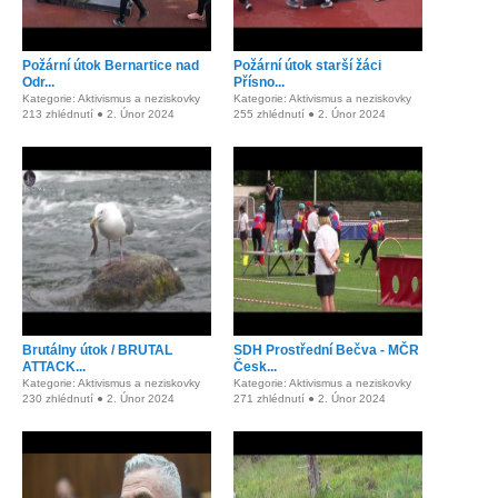
Požární útok Bernartice nad
Požární útok starší žáci
Odr...
Přísno...
Kategorie: Aktivismus a neziskovky
Kategorie: Aktivismus a neziskovky
213 zhlédnutí ● 2. Únor 2024
255 zhlédnutí ● 2. Únor 2024
Brutálny útok / BRUTAL
SDH Prostřední Bečva - MČR
ATTACK...
Česk...
Kategorie: Aktivismus a neziskovky
Kategorie: Aktivismus a neziskovky
230 zhlédnutí ● 2. Únor 2024
271 zhlédnutí ● 2. Únor 2024