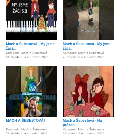
Mach a Šebestová - My jsme
Mach a Šebestová - My jsme
žáci...
žáci...
Kategorie: Mach a Šebestová
Kategorie: Mach a Šebestová
54 zhlédnutí ● 4. Březen 2026
72 zhlédnutí ● 4. Leden 2026
MACH A ŠEBESTOVÁ!
Mach a Šebestová - Na
prázdn...
Kategorie: Mach a Šebestová
Kategorie: Mach a Šebestová
71 zhlédnutí ● 4. Leden 2026
67 zhlédnutí ● 4. Leden 2026