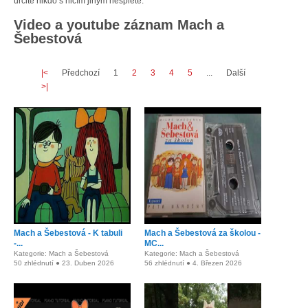
určitě nikdo s ničím jiným nesplete.
Video a youtube záznam Mach a
Šebestová
|<
Předchozí
1
2
3
4
5
...
Další
>|
Mach a Šebestová - K tabuli
Mach a Šebestová za školou -
-...
MC...
Kategorie: Mach a Šebestová
Kategorie: Mach a Šebestová
50 zhlédnutí ● 23. Duben 2026
56 zhlédnutí ● 4. Březen 2026