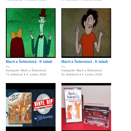
Mach a Šebestová - K tabuli
Mach a Šebestová - K tabuli
-...
-...
Kategorie: Mach a Šebestová
Kategorie: Mach a Šebestová
71 zhlédnutí ● 4. Leden 2026
61 zhlédnutí ● 4. Leden 2026