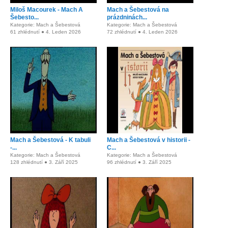
Miloš Macourek - Mach A
Mach a Šebestová na
Šebesto...
prázdninách...
Kategorie: Mach a Šebestová
Kategorie: Mach a Šebestová
61 zhlédnutí ● 4. Leden 2026
72 zhlédnutí ● 4. Leden 2026
Mach a Šebestová - K tabuli
Mach a Šebestová v historii -
-...
C...
Kategorie: Mach a Šebestová
Kategorie: Mach a Šebestová
128 zhlédnutí ● 3. Září 2025
96 zhlédnutí ● 3. Září 2025