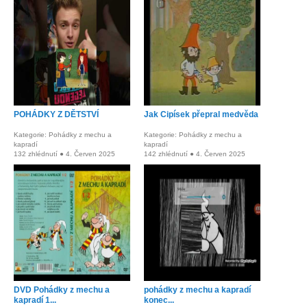
POHÁDKY Z DĚTSTVÍ
Jak Cipísek přepral medvěda
Kategorie: Pohádky z mechu a
Kategorie: Pohádky z mechu a
kapradí
kapradí
132 zhlédnutí ● 4. Červen 2025
142 zhlédnutí ● 4. Červen 2025
DVD Pohádky z mechu a
pohádky z mechu a kapradí
kapradí 1...
konec...