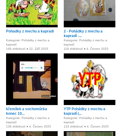
Pohadky z mechu a kapradi
2 - Pohádky z mechu a
kapradí -...
Kategorie: Pohádky z mechu a
Kategorie: Pohádky z mechu a
kapradí
kapradí
169 zhlédnutí ● 22. Září 2025
118 zhlédnutí ● 4. Červen 2025
křemílek a vochomůrka
YTP Pohádky z mechu a
konec 10...
kapradí (...
Kategorie: Pohádky z mechu a
Kategorie: Pohádky z mechu a
kapradí
kapradí
136 zhlédnutí ● 4. Červen 2025
133 zhlédnutí ● 4. Červen 2025