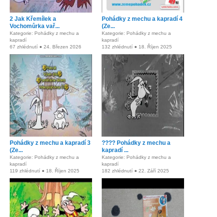
2 Jak Křemílek a
Pohádky z mechu a kapradí 4
Vochomůrka vař...
(Ze...
Kategorie: Pohádky z mechu a
Kategorie: Pohádky z mechu a
kapradí
kapradí
67 zhlédnutí ● 24. Březen 2026
132 zhlédnutí ● 18. Říjen 2025
Pohádky z mechu a kapradí 3
???? Pohádky z mechu a
(Ze...
kapradí ...
Kategorie: Pohádky z mechu a
Kategorie: Pohádky z mechu a
kapradí
kapradí
119 zhlédnutí ● 18. Říjen 2025
182 zhlédnutí ● 22. Září 2025