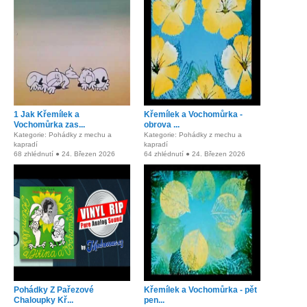
1 Jak Křemílek a
Křemílek a Vochomůrka -
Vochomůrka zas...
obrova ...
Kategorie: Pohádky z mechu a
Kategorie: Pohádky z mechu a
kapradí
kapradí
68 zhlédnutí ● 24. Březen 2026
64 zhlédnutí ● 24. Březen 2026
Pohádky Z Pařezové
Křemílek a Vochomůrka - pět
Chaloupky Kř...
pen...