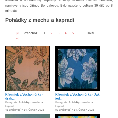
Křemílka a Vochomůrky sepsány. Postavy nakreslil Zdeněk Smetana,
namluveny jsou Jiřinou Bohdalovou. Bylo natočeno celkem 39 dílů po 8
minutách.
Pohádky z mechu a kapradí
|<
Předchozí
1
2
3
4
5
...
Další
>|
Křemílek a Vochomůrka -
Křemílek a Vochomůrka - Jak
drak...
jed...
Kategorie: Pohádky z mechu a
Kategorie: Pohádky z mechu a
kapradí
kapradí
41 zhlédnutí ● 14. Červen 2026
53 zhlédnutí ● 14. Červen 2026