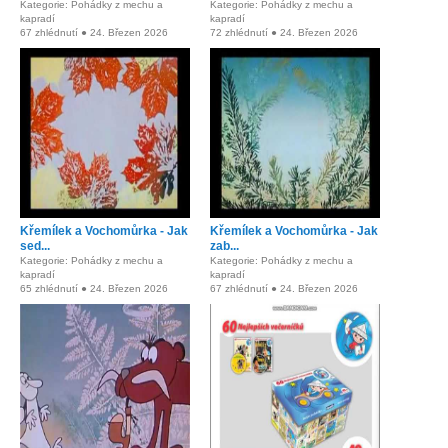
Kategorie: Pohádky z mechu a
Kategorie: Pohádky z mechu a
kapradí
kapradí
67 zhlédnutí ● 24. Březen 2026
72 zhlédnutí ● 24. Březen 2026
Křemílek a Vochomůrka - Jak
Křemílek a Vochomůrka - Jak
sed...
zab...
Kategorie: Pohádky z mechu a
Kategorie: Pohádky z mechu a
kapradí
kapradí
65 zhlédnutí ● 24. Březen 2026
67 zhlédnutí ● 24. Březen 2026