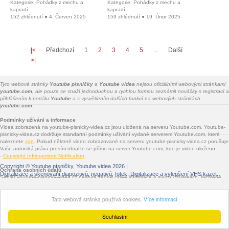
Kategorie: Pohádky z mechu a
Kategorie: Pohádky z mechu a
kapradí
kapradí
152 zhlédnutí ● 4. Červen 2025
159 zhlédnutí ● 19. Únor 2025
|<
Předchozí
1
2
3
4
5
...
Další
>|
Tyto webové stránky
Youtube písničky
a
Youtube videa
nejsou oficiálními webovými stránkami
youtube.com
, ale pouze se snaží jednoduchou a rychlou formou seznámit nováčky s registrací a
přihlášením k portálu
Youtube
a s vysvětlením dalších funkcí na webových stránkách
youtube.com.
Podmínky užívání a informace
Videa zobrazená na youtube-pisnicky-videa.cz jsou uložená na serveru Youtube.com. Youtube-
pisnicky-videa.cz dodržuje standartní podmínky užívání vydané serverem Youtube.com, které
naleznete
zde
. Pokud některé video zobrazované na serveru youtube-pisnicky-videa.cz porušuje
Vaše autorská práva prosím obraťte se přímo na server Youtube.com, kde je video uloženo
-
Copyright Infringement Notification
.
Copyright ©
Youtube písničky, Youtube videa
2026 |
Ochrana osobních údajů
Digitalizace a skenování diapozitivů, negativů, fotek
. Digitalizace a vylepšení VHS kazet.
Server youtube-pisnicky-videa.cz nesbírá žádné citlivé informace o svých uživatelích. Nicméně
jsou na youtube-pisnicky-videa.cz vloženy služby třetích stran - Facebook.com, Google.com,
Twitter.com, Seznam.cz - které informace sbírat mohou. Jde především o služby sdílení na
Tato webová stránka používá cookies.
Více informací
sociálních sítích a o zobrazované reklamy.
Souhlasím