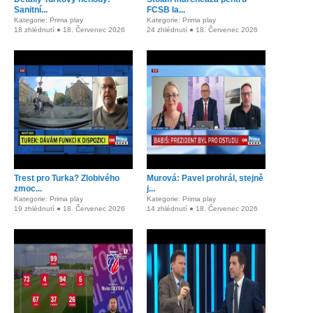
Sanitní...
FCSB la...
Kategorie: Prima play
Kategorie: Prima play
18 zhlédnutí ● 18. Červenec 2026
24 zhlédnutí ● 18. Červenec 2026
Trest pro Turka? Zlobivého
Murová: Pavel prohrál, stejně
zmoc...
j...
Kategorie: Prima play
Kategorie: Prima play
19 zhlédnutí ● 18. Červenec 2026
14 zhlédnutí ● 18. Červenec 2026