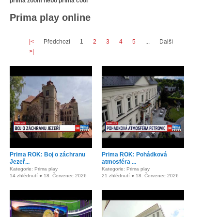
prima zoom nebo prima cool
Prima play online
|<
Předchozí
1
2
3
4
5
...
Další
>|
Prima ROK: Boj o záchranu
Prima ROK: Pohádková
Jezeř...
atmosféra ...
Kategorie: Prima play
Kategorie: Prima play
14 zhlédnutí ● 18. Červenec 2026
21 zhlédnutí ● 18. Červenec 2026