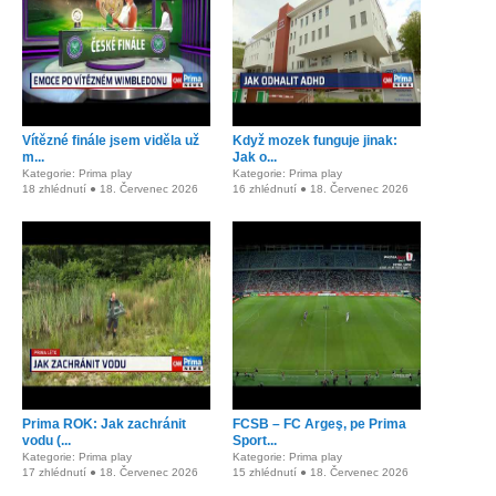
Vítězné finále jsem viděla už
Když mozek funguje jinak:
m...
Jak o...
Kategorie: Prima play
Kategorie: Prima play
18 zhlédnutí ● 18. Červenec 2026
16 zhlédnutí ● 18. Červenec 2026
Prima ROK: Jak zachránit
FCSB – FC Argeş, pe Prima
vodu (...
Sport...
Kategorie: Prima play
Kategorie: Prima play
17 zhlédnutí ● 18. Červenec 2026
15 zhlédnutí ● 18. Červenec 2026