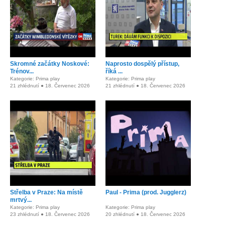
Skromné začátky Noskové:
Naprosto dospělý přístup,
Trénov...
říká ...
Kategorie: Prima play
Kategorie: Prima play
21 zhlédnutí ● 18. Červenec 2026
21 zhlédnutí ● 18. Červenec 2026
Střelba v Praze: Na místě
Paul - Prima (prod. Jugglerz)
mrtvý...
Kategorie: Prima play
Kategorie: Prima play
23 zhlédnutí ● 18. Červenec 2026
20 zhlédnutí ● 18. Červenec 2026