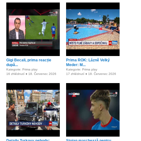
Gigi Becali, prima reacție
Prima ROK: Lázně Velký
după...
Meder: M...
Kategorie: Prima play
Kategorie: Prima play
16 zhlédnutí ● 18. Červenec 2026
17 zhlédnutí ● 18. Červenec 2026
Detaily Turkovy nehody:
Stoian marchează pentru