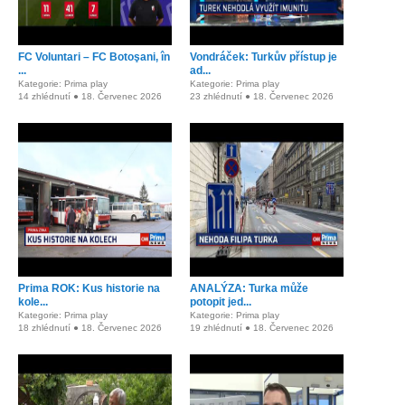
FC Voluntari – FC Botoşani, în
Vondráček: Turkův přístup je
...
ad...
Kategorie: Prima play
Kategorie: Prima play
14 zhlédnutí ● 18. Červenec 2026
23 zhlédnutí ● 18. Červenec 2026
Prima ROK: Kus historie na
ANALÝZA: Turka může
kole...
potopit jed...
Kategorie: Prima play
Kategorie: Prima play
18 zhlédnutí ● 18. Červenec 2026
19 zhlédnutí ● 18. Červenec 2026