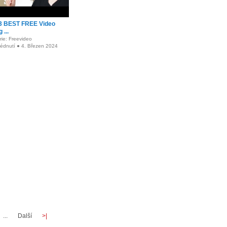
3 BEST FREE Video
 ...
ie: Freevideo
lédnutí ● 4. Březen 2024
...
Další
>|