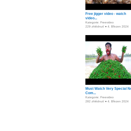
Free jigger video - watch
video...
Kategorie: Freevideo
229 zhlédnutí ● 4. Březen 2024
Must Watch Very Special 
Com...
Kategorie: Freevideo
282 zhlédnutí ● 4. Březen 2024