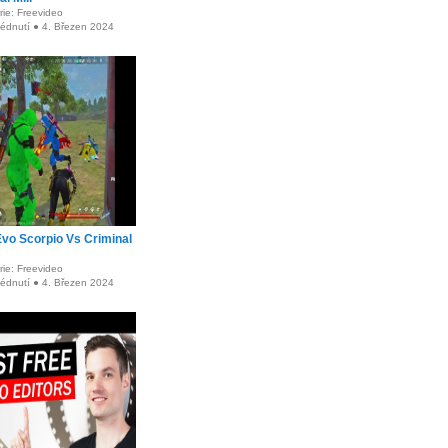
ie: Freevideo
lédnutí ● 4. Březen 2024
vo Scorpio Vs Criminal
ie: Freevideo
lédnutí ● 4. Březen 2024