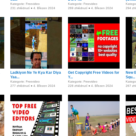
Kategorie: Freevideo
Kategorie: Freevideo
Kategor
231 zhlédnutí ● 4. Březen 2024
269 zhlédnutí ● 4. Březen 2024
294 zh
2
Ladkiyon Ne Ye Kya Kar Diya
Get Copyright Free Videos for
New E
Yaa...
Y...
Squ...
Kategorie: Freevideo
Kategorie: Freevideo
Kategor
277 zhlédnutí ● 4. Březen 2024
228 zhlédnutí ● 4. Březen 2024
267 zh