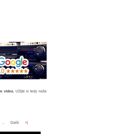
e videa.
Užijte si tedy naše
...
Další
>|