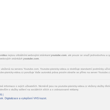
 videa
nejsou oficiálními webovými stránkami
youtube.com
, ale pouze se snaží jednoduchou a ry
a webových stránkách
youtube.com.
u uložená na serveru Youtube.com. Youtube-pisnicky-videa.cz dodržuje standartní podmínky uží
be-pisnicky-videa.cz porušuje Vaše autorská práva prosím obraťte se přímo na server Youtube.c
livé informace o svých uživatelích. Nicméně jsou na youtube-pisnicky-videa.cz vloženy služby tře
devším o služby sdílení na sociálních sítích a o zobrazované reklamy.
6 |
tek
. Digitalizace a vylepšení VHS kazet.