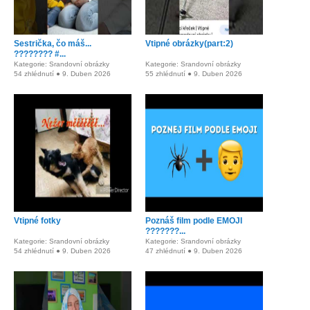
Sestrička, čo máš...
Vtipné obrázky(part:2)
???????? #...
Kategorie: Srandovní obrázky
Kategorie: Srandovní obrázky
54 zhlédnutí ● 9. Duben 2026
55 zhlédnutí ● 9. Duben 2026
Vtipné fotky
Poznáš film podle EMOJI
???????...
Kategorie: Srandovní obrázky
Kategorie: Srandovní obrázky
54 zhlédnutí ● 9. Duben 2026
47 zhlédnutí ● 9. Duben 2026