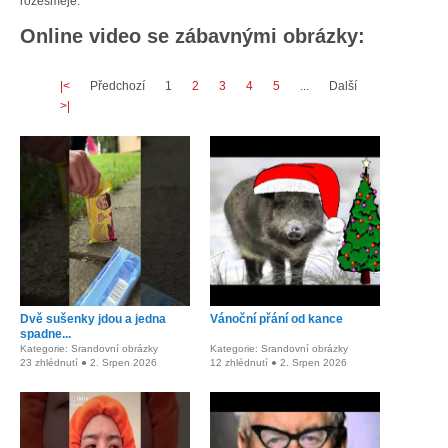
rozesměje.
Online video se zábavnými obrázky:
|<
Předchozí
1
2
3
4
5
...
Další
>|
Dvě sušenky jdou a jedna
Vánoční přání od kance
spadne...
Kategorie: Srandovní obrázky
Kategorie: Srandovní obrázky
23 zhlédnutí ● 2. Srpen 2026
12 zhlédnutí ● 2. Srpen 2026