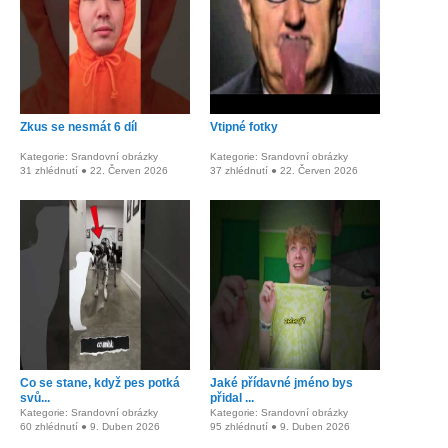
Zkus se nesmát 6 díl
Vtipné fotky
Kategorie: Srandovní obrázky
Kategorie: Srandovní obrázky
31 zhlédnutí ● 22. Červen 2026
37 zhlédnutí ● 22. Červen 2026
Co se stane, když pes potká
Jaké přídavné jméno bys
svů...
přidal ...
Kategorie: Srandovní obrázky
Kategorie: Srandovní obrázky
60 zhlédnutí ● 9. Duben 2026
95 zhlédnutí ● 9. Duben 2026