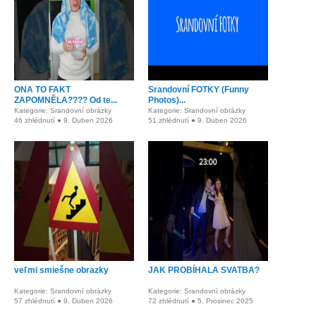
ONA TO FAKT
Srandovní FOTKY (Funny
ZAPOMNĚLA???? Od te...
Photos)...
Kategorie: Srandovní obrázky
Kategorie: Srandovní obrázky
46 zhlédnutí ● 9. Duben 2026
51 zhlédnutí ● 9. Duben 2026
veľmi smiešne obrazky
JAK PROBÍHALA SVATBA?
Kategorie: Srandovní obrázky
Kategorie: Srandovní obrázky
57 zhlédnutí ● 9. Duben 2026
72 zhlédnutí ● 5. Prosinec 2025