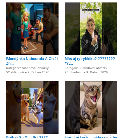
Blondýnka Nabourala A On Ji
Máš aj ty rybičku? ????????
Zni...
#ry...
Kategorie: Srandovní obrázky
Kategorie: Srandovní obrázky
52 zhlédnutí ● 9. Duben 2026
73 zhlédnutí ● 9. Duben 2026
Potkají Se Dva Psi ????
legrační kočky - videa smíchu