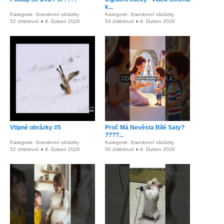
k...
Kategorie: Srandovní obrázky
Kategorie: Srandovní obrázky
52 zhlédnutí ● 9. Duben 2026
54 zhlédnutí ● 9. Duben 2026
Vtipné obrázky #5
Proč Má Nevěsta Bílé Saty?
????...
Kategorie: Srandovní obrázky
Kategorie: Srandovní obrázky
52 zhlédnutí ● 9. Duben 2026
50 zhlédnutí ● 9. Duben 2026