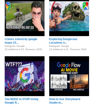
crimes solved by google
Exploring Dangerous
maps #2...
Locations o...
Kategorie: Google
Kategorie: Google
18 zhlédnutí ● 22. Červenec 2026
13 zhlédnutí ● 22. Červenec 2026
You NEED to STOP Using
How to Use Storyboard
Google R...
Studio in...