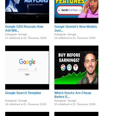
Google CEO Reveals How
Google Gemini’s New Models
AGI Will...
Just...
Kategorie: Google
Kategorie: Google
17 zhlédnutí ● 22. Červenec 2026
16 zhlédnutí ● 22. Červenec 2026
Google Search Template
Which Stocks Are Cheap
Before E...
Kategorie: Google
Kategorie: Google
16 zhlédnutí ● 22. Červenec 2026
20 zhlédnutí ● 22. Červenec 2026