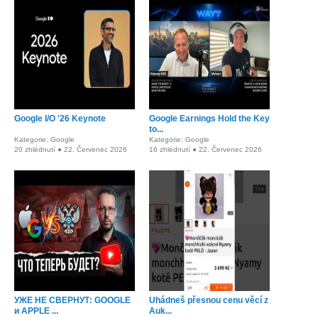
Google I/O '26 Keynote
Google Earnings Hold the Key
to...
Kategorie: Google
Kategorie: Google
20 zhlédnutí ● 22. Červenec 2026
16 zhlédnutí ● 22. Červenec 2026
УЖЕ НЕ СВЕРНУТ: GOOGLE
Uhádneš přesnou cenu věcí z
и APPLE ...
Auk...