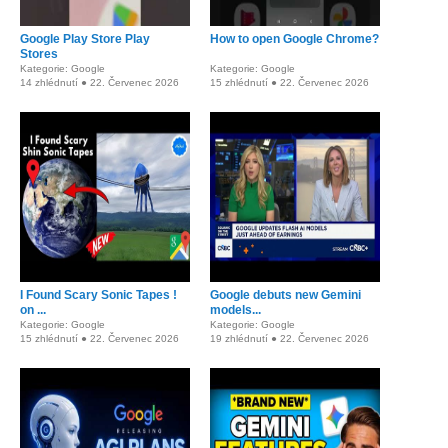
Google Play Store Play
How to open Google Chrome?
Stores
Kategorie: Google
Kategorie: Google
14 zhlédnutí ● 22. Červenec 2026
15 zhlédnutí ● 22. Červenec 2026
I Found Scary Sonic Tapes !
Google debuts new Gemini
on ...
models...
Kategorie: Google
Kategorie: Google
15 zhlédnutí ● 22. Červenec 2026
19 zhlédnutí ● 22. Červenec 2026