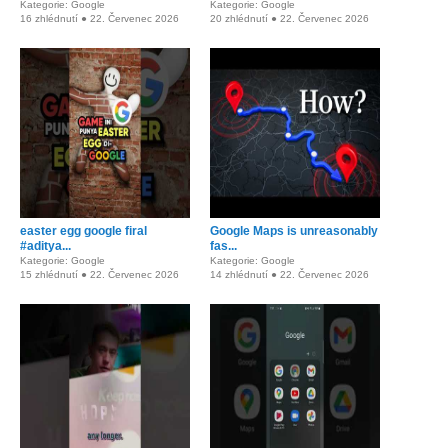
Kategorie: Google
Kategorie: Google
16 zhlédnutí ● 22. Červenec 2026
20 zhlédnutí ● 22. Červenec 2026
easter egg google firal
Google Maps is unreasonably
#aditya...
fas...
Kategorie: Google
Kategorie: Google
15 zhlédnutí ● 22. Červenec 2026
14 zhlédnutí ● 22. Červenec 2026