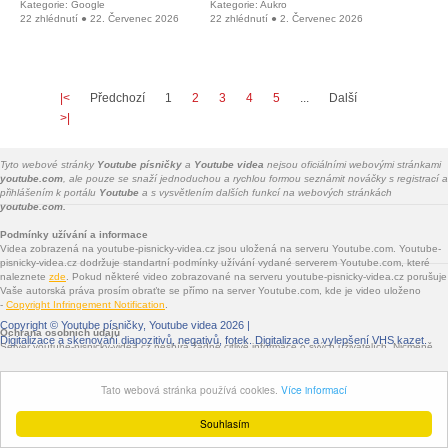
Kategorie: Google
Kategorie: Aukro
22 zhlédnutí ● 22. Červenec 2026
22 zhlédnutí ● 2. Červenec 2026
|<
Předchozí
1
2
3
4
5
...
Další
>|
Tyto webové stránky
Youtube písničky
a
Youtube videa
nejsou oficiálními webovými stránkami
youtube.com
, ale pouze se snaží jednoduchou a rychlou formou seznámit nováčky s registrací a
přihlášením k portálu
Youtube
a s vysvětlením dalších funkcí na webových stránkách
youtube.com.
Podmínky užívání a informace
Videa zobrazená na youtube-pisnicky-videa.cz jsou uložená na serveru Youtube.com. Youtube-
pisnicky-videa.cz dodržuje standartní podmínky užívání vydané serverem Youtube.com, které
naleznete
zde
. Pokud některé video zobrazované na serveru youtube-pisnicky-videa.cz porušuje
Vaše autorská práva prosím obraťte se přímo na server Youtube.com, kde je video uloženo
-
Copyright Infringement Notification
.
Copyright ©
Youtube písničky, Youtube videa
2026 |
Ochrana osobních údajů
Digitalizace a skenování diapozitivů, negativů, fotek
. Digitalizace a vylepšení VHS kazet.
Server youtube-pisnicky-videa.cz nesbírá žádné citlivé informace o svých uživatelích. Nicméně
jsou na youtube-pisnicky-videa.cz vloženy služby třetích stran - Facebook.com, Google.com,
Twitter.com, Seznam.cz - které informace sbírat mohou. Jde především o služby sdílení na
Tato webová stránka používá cookies.
Více informací
sociálních sítích a o zobrazované reklamy.
Souhlasím