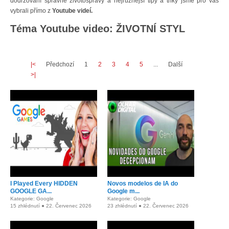
dodržování správné životosprávy a nejrůznější tipy a triky jsme pro vás
vybrali přímo z
Youtube videí.
Téma Youtube video: ŽIVOTNÍ STYL
|<
Předchozí
1
2
3
4
5
...
Další
>|
I Played Every HIDDEN
Novos modelos de IA do
GOOGLE GA...
Google m...
Kategorie: Google
Kategorie: Google
15 zhlédnutí ● 22. Červenec 2026
23 zhlédnutí ● 22. Červenec 2026