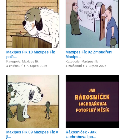
Maxipes Fík 10 Maxipes Fík
Maxipes Fík 02 Zmoudřeni
polá...
Maxips...
Kategorie: Maxipes fík
Kategorie: Maxipes fík
4 zhlédnutí ● 7. Srpen 2026
4 zhlédnutí ● 7. Srpen 2026
Maxipes Fík 09 Maxipes Fík v
Rákosníček - Jak
ji...
zachraňoval po...