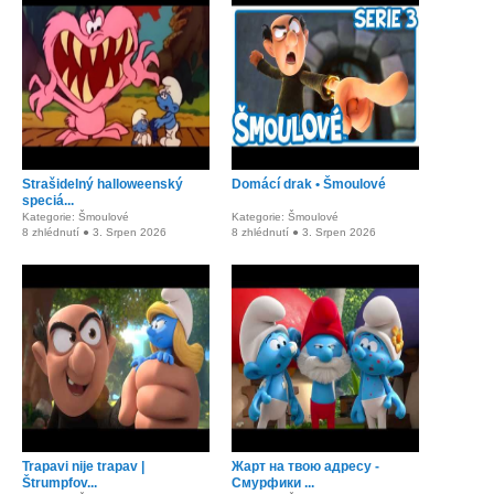
Strašidelný halloweenský
Domácí drak • Šmoulové
speciá...
Kategorie: Šmoulové
Kategorie: Šmoulové
8 zhlédnutí ● 3. Srpen 2026
8 zhlédnutí ● 3. Srpen 2026
Trapavi nije trapav |
Жарт на твою адресу -
Štrumpfov...
Смурфики ...