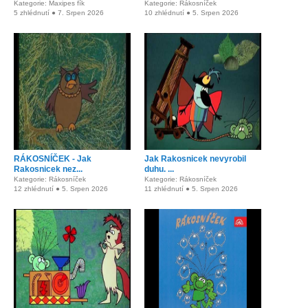
Kategorie: Maxipes fík
Kategorie: Rákosníček
5 zhlédnutí ● 7. Srpen 2026
10 zhlédnutí ● 5. Srpen 2026
RÁKOSNÍČEK - Jak
Jak Rakosnicek nevyrobil
Rakosnicek nez...
duhu. ...
Kategorie: Rákosníček
Kategorie: Rákosníček
12 zhlédnutí ● 5. Srpen 2026
11 zhlédnutí ● 5. Srpen 2026