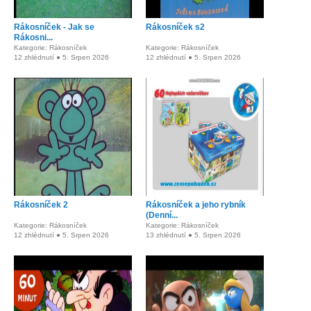
Rákosníček - Jak se
Rákosníček s2
Rákosni...
Kategorie: Rákosníček
Kategorie: Rákosníček
12 zhlédnutí ● 5. Srpen 2026
12 zhlédnutí ● 5. Srpen 2026
Rákosníček 2
Rákosníček a jeho rybník
(Denní...
Kategorie: Rákosníček
Kategorie: Rákosníček
12 zhlédnutí ● 5. Srpen 2026
13 zhlédnutí ● 5. Srpen 2026