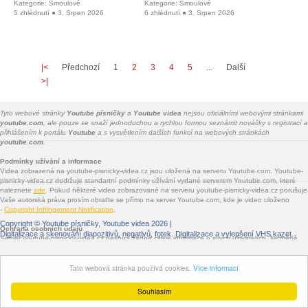
Kategorie: Šmoulové
Kategorie: Šmoulové
5 zhlédnutí ● 3. Srpen 2026
6 zhlédnutí ● 3. Srpen 2026
|<
Předchozí
1
2
3
4
5
...
Další
>|
Tyto webové stránky
Youtube písničky
a
Youtube videa
nejsou oficiálními webovými stránkami
youtube.com
, ale pouze se snaží jednoduchou a rychlou formou seznámit nováčky s registrací a
přihlášením k portálu
Youtube
a s vysvětlením dalších funkcí na webových stránkách
youtube.com.
Podmínky užívání a informace
Videa zobrazená na youtube-pisnicky-videa.cz jsou uložená na serveru Youtube.com. Youtube-
pisnicky-videa.cz dodržuje standartní podmínky užívání vydané serverem Youtube.com, které
naleznete
zde
. Pokud některé video zobrazované na serveru youtube-pisnicky-videa.cz porušuje
Vaše autorská práva prosím obraťte se přímo na server Youtube.com, kde je video uloženo
-
Copyright Infringement Notification
.
Copyright ©
Youtube písničky, Youtube videa
2026 |
Ochrana osobních údajů
Digitalizace a skenování diapozitivů, negativů, fotek
. Digitalizace a vylepšení VHS kazet.
Server youtube-pisnicky-videa.cz nesbírá žádné citlivé informace o svých uživatelích. Nicméně
jsou na youtube-pisnicky-videa.cz vloženy služby třetích stran - Facebook.com, Google.com,
Twitter.com, Seznam.cz - které informace sbírat mohou. Jde především o služby sdílení na
Tato webová stránka používá cookies.
Více informací
sociálních sítích a o zobrazované reklamy.
Souhlasím