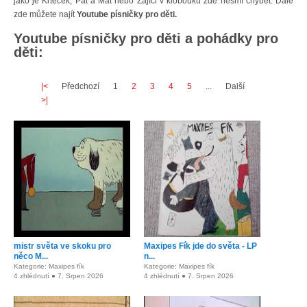
jako je Krteček, Pat a Mat nebo Zajíci v klobouku zde nesmí chybět. Dále
zde můžete najít
Youtube písničky pro děti.
Youtube písničky pro děti a pohádky pro
děti:
|<
Předchozí
1
2
3
4
5
...
Další
>|
mistr světa ve skoku pro
Maxipes Fík jde do světa - LP
něco M...
n...
Kategorie: Maxipes fík
Kategorie: Maxipes fík
4 zhlédnutí ● 7. Srpen 2026
4 zhlédnutí ● 7. Srpen 2026