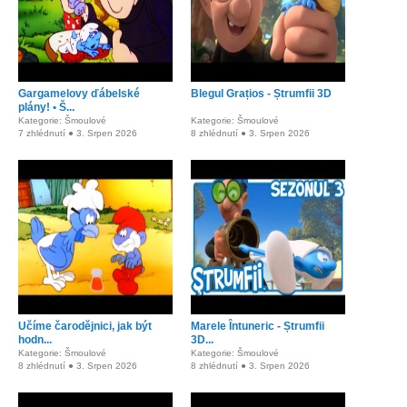
Gargamelovy ďábelské
Blegul Grațios - Ștrumfii 3D
plány! • Š...
Kategorie: Šmoulové
Kategorie: Šmoulové
7 zhlédnutí ● 3. Srpen 2026
8 zhlédnutí ● 3. Srpen 2026
Učíme čarodějnici, jak být
Marele Întuneric - Ștrumfii
hodn...
3D...
Kategorie: Šmoulové
Kategorie: Šmoulové
8 zhlédnutí ● 3. Srpen 2026
8 zhlédnutí ● 3. Srpen 2026