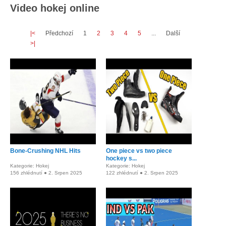
Video hokej online
|<
Předchozí
1
2
3
4
5
...
Další
>|
Bone-Crushing NHL Hits
One piece vs two piece
hockey s...
Kategorie: Hokej
Kategorie: Hokej
156 zhlédnutí ● 2. Srpen 2025
122 zhlédnutí ● 2. Srpen 2025