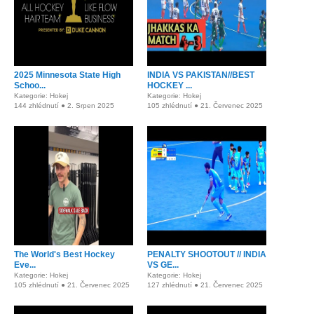
2025 Minnesota State High
INDIA VS PAKISTAN//BEST
Schoo...
HOCKEY ...
Kategorie: Hokej
Kategorie: Hokej
144 zhlédnutí ● 2. Srpen 2025
105 zhlédnutí ● 21. Červenec 2025
The World's Best Hockey
PENALTY SHOOTOUT // INDIA
Eve...
VS GE...
Kategorie: Hokej
Kategorie: Hokej
105 zhlédnutí ● 21. Červenec 2025
127 zhlédnutí ● 21. Červenec 2025