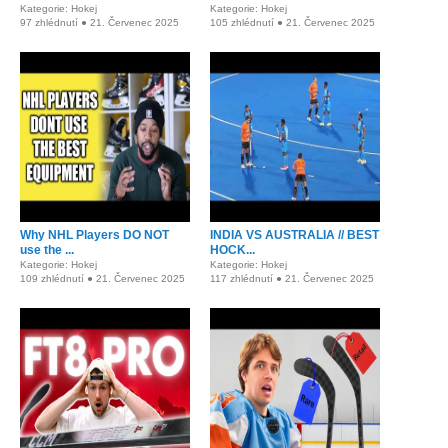
Kategorie: Hokej
Kategorie: Hokej
97 zhlédnutí ● 21. Červenec 2025
105 zhlédnutí ● 21. Červenec 2025
Why NHL Players DO NOT
INDIA VS AUSTRALIA // BEST
use the ...
HOCK...
Kategorie: Hokej
Kategorie: Hokej
109 zhlédnutí ● 21. Červenec 2025
117 zhlédnutí ● 21. Červenec 2025