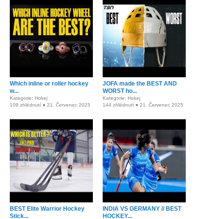
Which inline or roller hockey
JOFA made the BEST AND
w...
WORST ho...
Kategorie: Hokej
Kategorie: Hokej
109 zhlédnutí ● 21. Červenec 2025
144 zhlédnutí ● 21. Červenec 2025
BEST Elite Warrior Hockey
INDIA VS GERMANY // BEST
Stick...
HOCKEY...