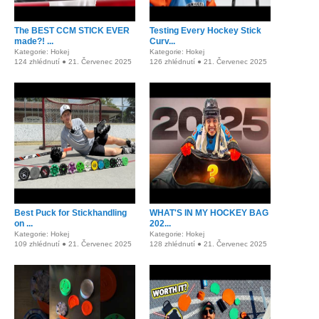
The BEST CCM STICK EVER
Testing Every Hockey Stick
made?! ...
Curv...
Kategorie: Hokej
Kategorie: Hokej
124 zhlédnutí ● 21. Červenec 2025
126 zhlédnutí ● 21. Červenec 2025
Best Puck for Stickhandling
WHAT'S IN MY HOCKEY BAG
on ...
202...
Kategorie: Hokej
Kategorie: Hokej
109 zhlédnutí ● 21. Červenec 2025
128 zhlédnutí ● 21. Červenec 2025