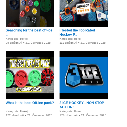
Searching for the best off-ice
I Tested the Top Rated
...
Hockey P...
Kategorie: Hokej
Kategorie: Hokej
95 zhlédnutí ● 21. Červenec 2025
111 zhlédnutí ● 21. Červenec 2025
What is the best Off-Ice puck?
3 ICE HOCKEY - NON STOP
...
ACTION!...
Kategorie: Hokej
Kategorie: Hokej
122 zhlédnutí ● 21. Červenec 2025
126 zhlédnutí ● 21. Červenec 2025