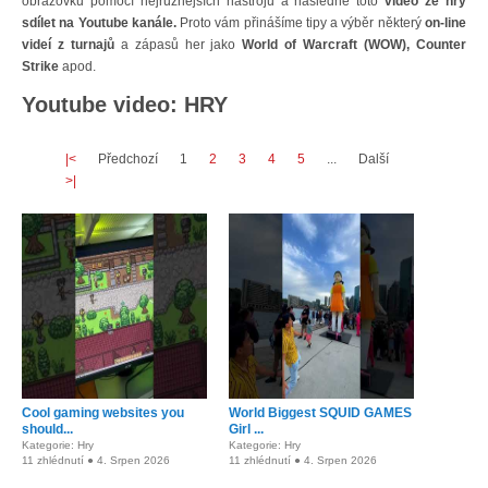
obrazovku pomocí nejrůznějších nástrojů a následně toto
video ze hry
sdílet na Youtube kanále.
Proto vám přinášíme tipy a výběr některý
on-line
videí z turnajů
a zápasů her jako
World of Warcraft (WOW), Counter
Strike
apod.
Youtube video: HRY
|<
Předchozí
1
2
3
4
5
...
Další
>|
Cool gaming websites you
World Biggest SQUID GAMES
should...
Girl ...
Kategorie: Hry
Kategorie: Hry
11 zhlédnutí ● 4. Srpen 2026
11 zhlédnutí ● 4. Srpen 2026