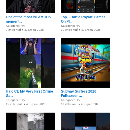
One of the most INFAMOUS
Top 3 Battle Royale Games
moment...
On Pl...
Kategorie: Hry
Kategorie: Hry
9 zhlédnutí ● 4. Srpen 2026
12 zhlédnutí ● 4. Srpen 2026
Halo CE My Very First Online
Subway Surfers 2020
Ga...
Fullscreen ...
Kategorie: Hry
Kategorie: Hry
19 zhlédnutí ● 4. Srpen 2026
11 zhlédnutí ● 4. Srpen 2026