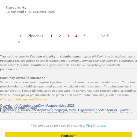
Kategorie: Hry
14 zhlédnutí ● 20. Červenec 2026
|<
Předchozí
1
2
3
4
5
...
Další
>|
Tyto webové stránky
Youtube písničky
a
Youtube videa
nejsou oficiálními webovými stránkami
youtube.com
, ale pouze se snaží jednoduchou a rychlou formou seznámit nováčky s registrací a
přihlášením k portálu
Youtube
a s vysvětlením dalších funkcí na webových stránkách
youtube.com.
Podmínky užívání a informace
Videa zobrazená na youtube-pisnicky-videa.cz jsou uložená na serveru Youtube.com. Youtube-
pisnicky-videa.cz dodržuje standartní podmínky užívání vydané serverem Youtube.com, které
naleznete
zde
. Pokud některé video zobrazované na serveru youtube-pisnicky-videa.cz porušuje
Vaše autorská práva prosím obraťte se přímo na server Youtube.com, kde je video uloženo
-
Copyright Infringement Notification
.
Copyright ©
Youtube písničky, Youtube videa
2026 |
Ochrana osobních údajů
Digitalizace a skenování diapozitivů, negativů, fotek
. Digitalizace a vylepšení VHS kazet.
Server youtube-pisnicky-videa.cz nesbírá žádné citlivé informace o svých uživatelích. Nicméně
jsou na youtube-pisnicky-videa.cz vloženy služby třetích stran - Facebook.com, Google.com,
Twitter.com, Seznam.cz - které informace sbírat mohou. Jde především o služby sdílení na
Tato webová stránka používá cookies.
Více informací
sociálních sítích a o zobrazované reklamy.
Souhlasím