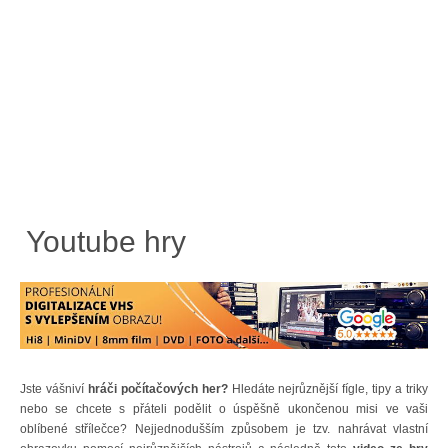
Youtube hry
Jste vášniví
hráči počítačových her?
Hledáte nejrůznější fígle, tipy a triky
nebo se chcete s přáteli podělit o úspěšně ukončenou misi ve vaši
oblíbené střílečce? Nejjednodušším způsobem je tzv. nahrávat vlastní