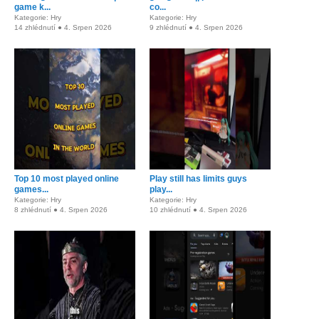
game k...
co...
Kategorie: Hry
Kategorie: Hry
14 zhlédnutí ● 4. Srpen 2026
9 zhlédnutí ● 4. Srpen 2026
Top 10 most played online
Play still has limits guys
games...
play...
Kategorie: Hry
Kategorie: Hry
8 zhlédnutí ● 4. Srpen 2026
10 zhlédnutí ● 4. Srpen 2026