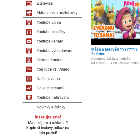
Z televize
Aktivismus a neziskovky
Youtube videa
Youtube písničky
Youtube kanály
Máša a Medvěd ????????
Youtube vyhledávání
Zvládnu ...
Kategorie: Máša a medvěd
Historie Youtube
83 zhlédnutí ● 20. Prosinec 2025
YouTube vs. Vimeo
Načtení videa
Co je to stream?
Youtube nahrávání
Novinky a články
Inzerujte zde!
Máte zájem o reklamu?
Kupte si textový odkaz na
této pozici!