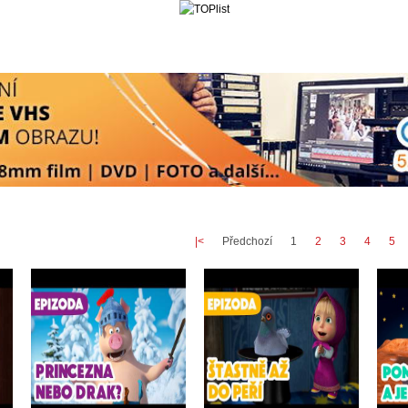
|<
Předchozí
1
2
3
4
5