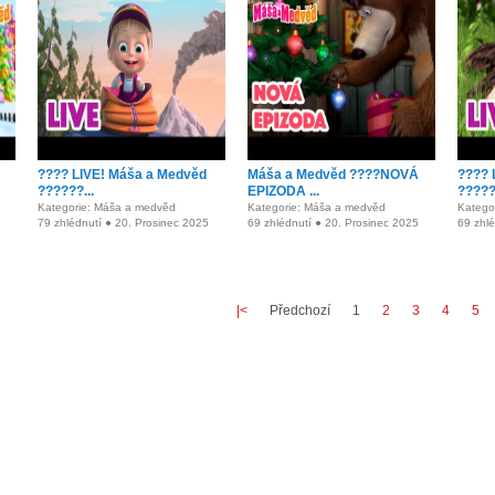
???? LIVE! Máša a Medvěd
Máša a Medvěd ????NOVÁ
???? 
??????...
EPIZODA ...
??????
Kategorie: Máša a medvěd
Kategorie: Máša a medvěd
Katego
79 zhlédnutí ● 20. Prosinec 2025
69 zhlédnutí ● 20. Prosinec 2025
69 zhlé
|<
Předchozí
1
2
3
4
5