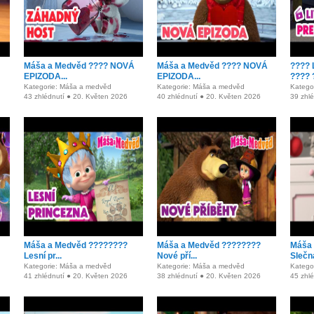
Máša a Medvěd ???? NOVÁ
Máša a Medvěd ???? NOVÁ
???? 
EPIZODA...
EPIZODA...
???? ?
Kategorie: Máša a medvěd
Kategorie: Máša a medvěd
Katego
43 zhlédnutí ● 20. Květen 2026
40 zhlédnutí ● 20. Květen 2026
39 zhl
Máša a Medvěd ????????
Máša a Medvěd ????????
Máša 
Lesní pr...
Nové pří...
Slečna
Kategorie: Máša a medvěd
Kategorie: Máša a medvěd
Katego
41 zhlédnutí ● 20. Květen 2026
38 zhlédnutí ● 20. Květen 2026
45 zhl