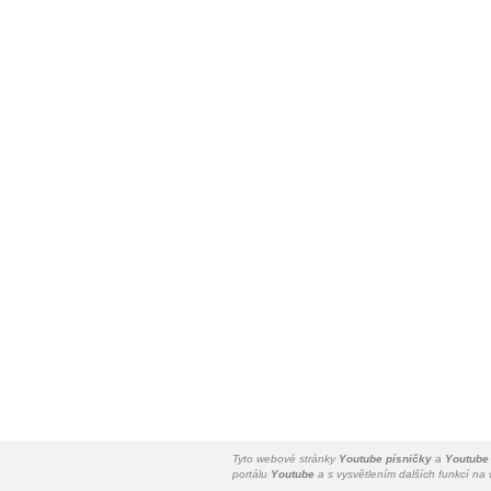
Tyto webové stránky
Youtube písničky
a
Youtube
portálu
Youtube
a s vysvětlením dalších funkcí n