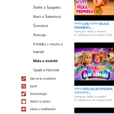
Štaflík a Špagetka
Mach a Šebestová
???? LIVE! ???? VELKÁ
Šmoulové
PREMIÉRA ...
Kategorie: Máša a medvěd
Rumcajs
41 zhlédnutí ● 20. Květen 2026
Pohádky z mechu a
kapradí
Máša a medvěd
Spejbl a Hurvínek
Jak na to a kutilství
Sport
???? SPECIÁLNÍ EPIZODA
????????...
Technologie
Kategorie: Máša a medvěd
51 zhlédnutí ● 20. Květen 2026
Vaření a zdraví
Věda a vzdělávání