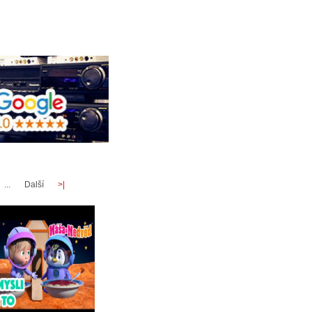
...
Další
>|