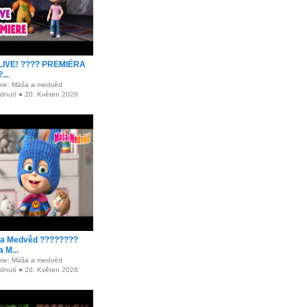
LIVE! ???? PREMIÉRA
...
rie: Máša a medvěd
édnutí ● 20. Květen 2026
a Medvěd ????????
 M...
rie: Máša a medvěd
édnutí ● 20. Květen 2026