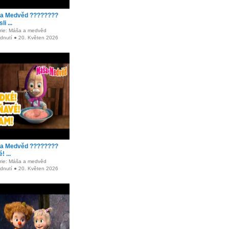
a Medvěd ????????
i ...
rie: Máša a medvěd
édnutí ● 20. Květen 2026
a Medvěd ????????
! ...
rie: Máša a medvěd
édnutí ● 20. Květen 2026