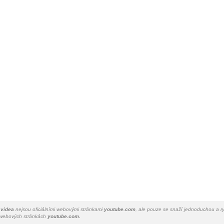
 videa
nejsou oficiálními webovými stránkami
youtube.com
, ale pouze se snaží jednoduchou a ry
a webových stránkách
youtube.com.