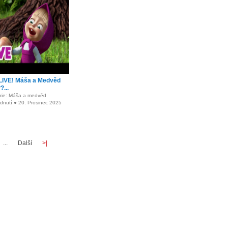
LIVE! Máša a Medvěd
...
rie: Máša a medvěd
dnutí ● 20. Prosinec 2025
...
Další
>|