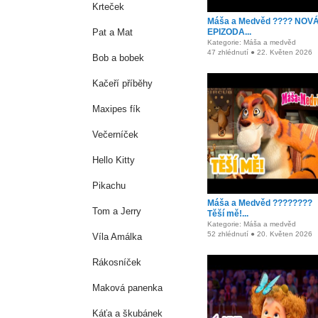
Krteček
Máša a Medvěd ???? NOV
Pat a Mat
EPIZODA...
Kategorie: Máša a medvěd
47 zhlédnutí ● 22. Květen 2026
Bob a bobek
Kačeří příběhy
Maxipes fík
Večerníček
Hello Kitty
Pikachu
Máša a Medvěd ????????
Tom a Jerry
Těší mě!...
Kategorie: Máša a medvěd
52 zhlédnutí ● 20. Květen 2026
Víla Amálka
Rákosníček
Maková panenka
Káťa a škubánek