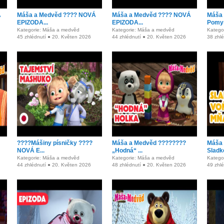
Á
Máša a Medvěd ???? NOVÁ
Máša a Medvěd ???? NOVÁ
Máša 
EPIZODA...
EPIZODA...
Pomysl
Kategorie: Máša a medvěd
Kategorie: Máša a medvěd
Katego
45 zhlédnutí ● 20. Květen 2026
44 zhlédnutí ● 20. Květen 2026
38 zhl
????Mášiny písničky ????
Máša a Medvěd ????????
Máša 
NOVÁ E...
„Hodná“ ...
Sladké
Kategorie: Máša a medvěd
Kategorie: Máša a medvěd
Katego
44 zhlédnutí ● 20. Květen 2026
48 zhlédnutí ● 20. Květen 2026
49 zhl