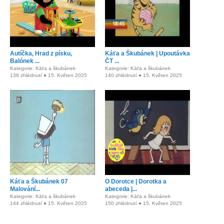
Autíčka, Hrad z písku,
Káťa a Škubánek | Upoutávka
Balónek ...
ČT ...
Kategorie: Káťa a škubánek
Kategorie: Káťa a škubánek
138 zhlédnutí ● 15. Květen 2025
140 zhlédnutí ● 15. Květen 2025
Káťa a Škubánek 07
O Dorotce | Dorotka a
Malování...
abeceda |...
Kategorie: Káťa a škubánek
Kategorie: Káťa a škubánek
144 zhlédnutí ● 15. Květen 2025
150 zhlédnutí ● 15. Květen 2025