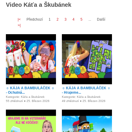
Video Káťa a Škubánek
|<
Předchozí
1
2
3
4
5
...
Další
>|
☼ KÁJA A BAMBULÁČEK ☼
☼ KÁJA A BAMBULÁČEK ☼
- Ochutná...
- Hrajeme...
Kategorie: Káťa a škubánek
Kategorie: Káťa a škubánek
55 zhlédnutí ● 25. Březen 2026
49 zhlédnutí ● 25. Březen 2026