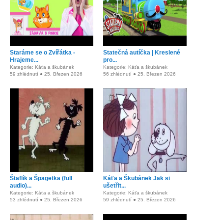
Staráme se o Zvířátka -
Statečná autíčka | Kreslené
Hrajeme...
pro...
Kategorie: Káťa a škubánek
Kategorie: Káťa a škubánek
59 zhlédnutí ● 25. Březen 2026
56 zhlédnutí ● 25. Březen 2026
Štaflík a Špagetka (full
Káťa a Škubánek Jak si
audio)...
ušetřit...
Kategorie: Káťa a škubánek
Kategorie: Káťa a škubánek
53 zhlédnutí ● 25. Březen 2026
59 zhlédnutí ● 25. Březen 2026