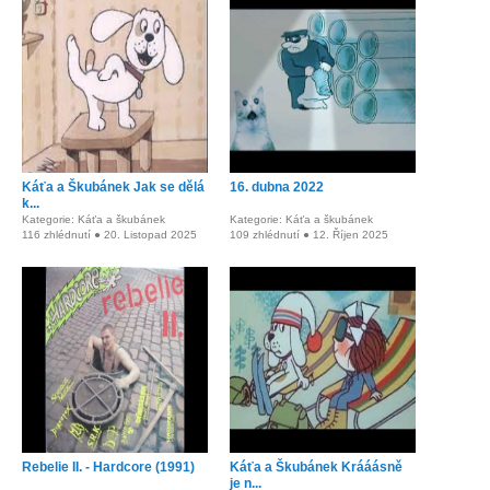
Káťa a Škubánek Jak se dělá
16. dubna 2022
k...
Kategorie: Káťa a škubánek
Kategorie: Káťa a škubánek
116 zhlédnutí ● 20. Listopad 2025
109 zhlédnutí ● 12. Říjen 2025
Rebelie II. - Hardcore (1991)
Káťa a Škubánek Krááásně
je n...