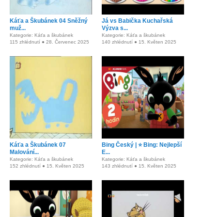
Káťa a Škubánek 04 Sněžný
Já vs Babička Kuchařská
muž...
Výzva s...
Kategorie: Káťa a škubánek
Kategorie: Káťa a škubánek
115 zhlédnutí ● 28. Červenec 2025
140 zhlédnutí ● 15. Květen 2025
Káťa a Škubánek 07
Bing Český | ⭐ Bing: Nejlepší
Malování...
E...
Kategorie: Káťa a škubánek
Kategorie: Káťa a škubánek
152 zhlédnutí ● 15. Květen 2025
143 zhlédnutí ● 15. Květen 2025