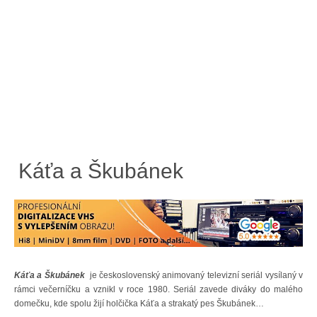
Káťa a Škubánek
Káťa a Škubánek
je československý animovaný televizní seriál vysílaný v
rámci večerníčku a vznikl v roce 1980.
Seriál zavede diváky do malého
domečku, kde spolu žijí holčička Káťa a strakatý pes Škubánek…