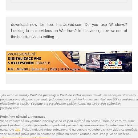
download now for free: http://ezvid.com Do you use Windows?
Looking to make videos on Windows? In this video, I review one of
the best free video editing ...
Tyto webové stránky
Youtube písničky
a
Youtube videa
nejsou oficiálními webovými stránkami
youtube.com
, ale pouze se snaží jednoduchou a rychlou formou seznámit nováčky s registrací a
přihlášením k portálu
Youtube
a s vysvětlením dalších funkcí na webových stránkách
youtube.com.
Podmínky užívání a informace
Videa zobrazená na youtube-pisnicky-videa.cz jsou uložená na serveru Youtube.com. Youtube-
pisnicky-videa.cz dodržuje standartní podmínky užívání vydané serverem Youtube.com, které
naleznete
zde
. Pokud některé video zobrazované na serveru youtube-pisnicky-videa.cz porušuje
Vaše autorská práva prosím obraťte se přímo na server Youtube.com, kde je video uloženo