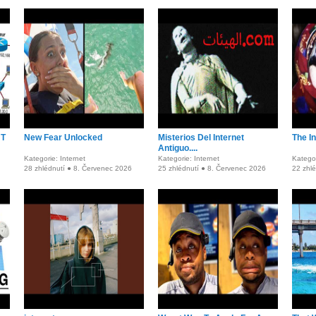
UT
New Fear Unlocked
Misterios Del Internet
The In
Antiguo....
Kategorie: Internet
Kategorie: Internet
Kategor
28 zhlédnutí ● 8. Červenec 2026
25 zhlédnutí ● 8. Červenec 2026
22 zhl