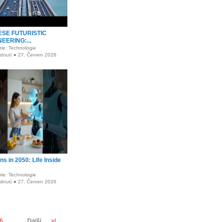
ESE FUTURISTIC
EERING:...
rie: Technologie
édnutí ● 27. Červen 2026
s in 2050: Life Inside
rie: Technologie
édnutí ● 27. Červen 2026
6
...
Další
>|