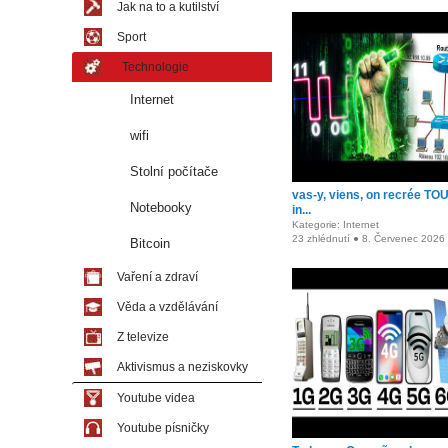
Jak na to a kutilství
Sport
Technologie
Internet
wifi
Stolní počítače
vas-y, viens, on recrée TO
Notebooky
in...
Kategorie: Internet
23 zhlédnutí ● 8. Červenec 2026
Bitcoin
Vaření a zdraví
Věda a vzdělávání
Z televize
Aktivismus a neziskovky
Youtube videa
Youtube písničky