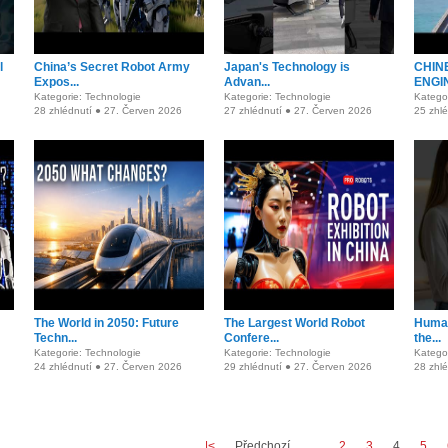
l
China’s Secret Robot Army
Japan's Technology is
CHIN
Expos...
Advan...
ENGIN
Kategorie: Technologie
Kategorie: Technologie
Katego
28 zhlédnutí ● 27. Červen 2026
27 zhlédnutí ● 27. Červen 2026
25 zhl
The World in 2050: Future
The Largest World Robot
Human
Techn...
Confere...
the...
Kategorie: Technologie
Kategorie: Technologie
Katego
24 zhlédnutí ● 27. Červen 2026
29 zhlédnutí ● 27. Červen 2026
28 zhl
|<
Předchozí
...
2
3
4
5