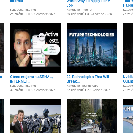
internet
Worst Way To Apply For A
That 
Job
Happe
Kategorie: Internet
Kategorie: Internet
Kategor
25 zhlédnutí ● 8. Červenec 2026
26 zhlédnutí ● 8. Červenec 2026
25 zhl
on
Cómo mejorar tu SEÑAL,
22 Technologies That Will
Nvidi
INTERNET...
Break...
Quantu
Kategorie: Internet
Kategorie: Technologie
Katego
32 zhlédnutí ● 8. Červenec 2026
22 zhlédnutí ● 27. Červen 2026
28 zhl