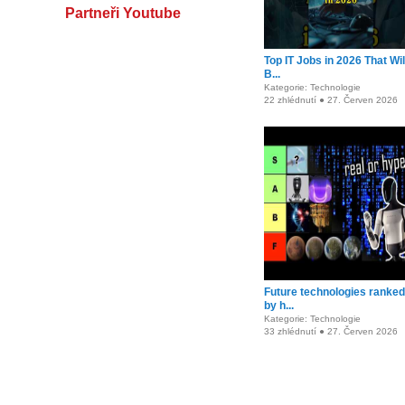
Partneři Youtube
Top IT Jobs in 2026 That Wil
B...
Kategorie: Technologie
22 zhlédnutí ● 27. Červen 2026
Future technologies ranked
by h...
Kategorie: Technologie
33 zhlédnutí ● 27. Červen 2026