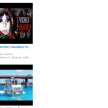
ternet's Deadliest Vi...
ie: Internet
édnutí ● 8. Červenec 2026