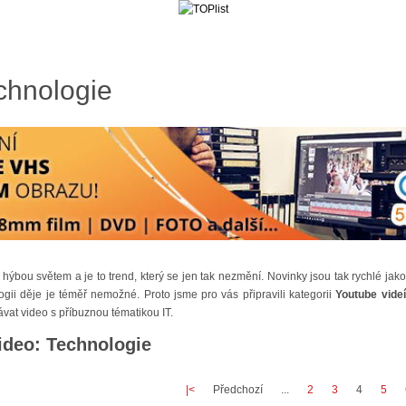
chnologie
hýbou světem a je to trend, který se jen tak nezmění. Novinky jsou tak rychlé jako
ogii děje je téměř nemožné. Proto jsme pro vás připravili kategorii
Youtube videí
vat video s příbuznou tématikou IT.
ideo: Technologie
|<
Předchozí
...
2
3
4
5