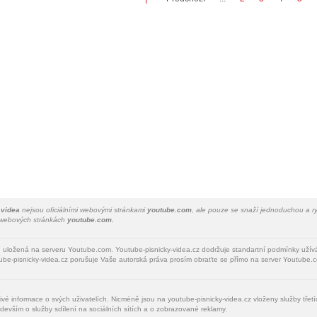
 videa
nejsou oficiálními webovými stránkami
youtube.com
, ale pouze se snaží jednoduchou a ry
a webových stránkách
youtube.com.
u uložená na serveru Youtube.com. Youtube-pisnicky-videa.cz dodržuje standartní podmínky uží
be-pisnicky-videa.cz porušuje Vaše autorská práva prosím obraťte se přímo na server Youtube.c
livé informace o svých uživatelích. Nicméně jsou na youtube-pisnicky-videa.cz vloženy služby tře
devším o služby sdílení na sociálních sítích a o zobrazované reklamy.