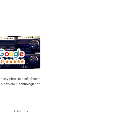
 nikdy před tím a mít přehled
s názvem "
Technologie
" do
6
...
Další
>|