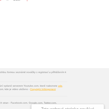
chlou formou seznámit nováčky s registrací a přihlášením k
vání vydané serverem Youtube.com, které naleznete
zde
.
om, kde je video uloženo -
Copyright Infringement
tích stran - Facebook.com, Google.com, Twitter.com,
Tato webová stránka používá