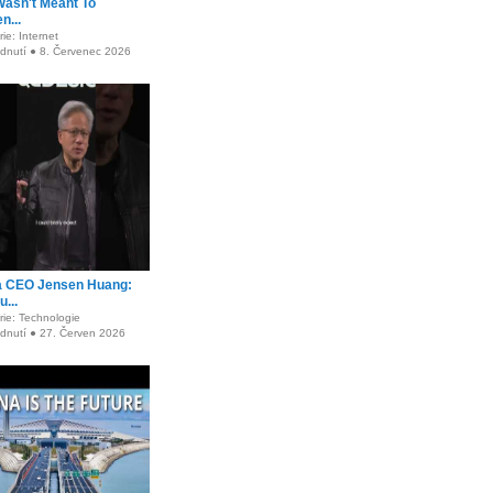
Wasn't Meant To
n...
ie: Internet
édnutí ● 8. Červenec 2026
a CEO Jensen Huang:
...
rie: Technologie
édnutí ● 27. Červen 2026