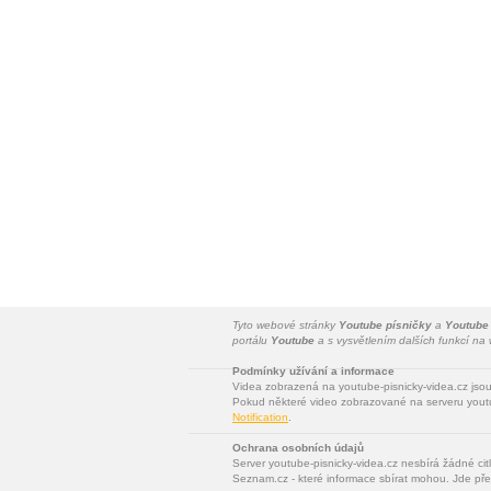
Tyto webové stránky
Youtube písničky
a
Youtube
portálu
Youtube
a s vysvětlením dalších funkcí n
Podmínky užívání a informace
Videa zobrazená na youtube-pisnicky-videa.cz jso
Pokud některé video zobrazované na serveru youtu
Notification
.
Ochrana osobních údajů
Server youtube-pisnicky-videa.cz nesbírá žádné cit
Seznam.cz - které informace sbírat mohou. Jde pře