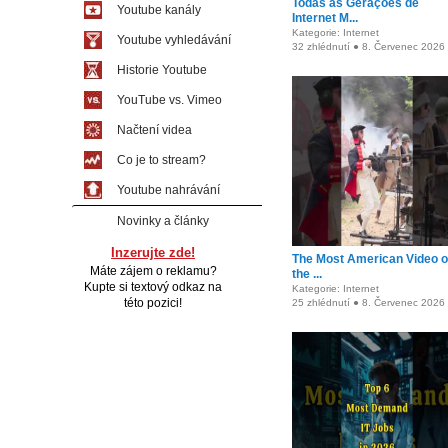
Todas as Gerações de
Youtube kanály
Internet M...
Kategorie: Internet
Youtube vyhledávání
32 zhlédnutí ● 8. Červenec 2026
Historie Youtube
YouTube vs. Vimeo
Načtení videa
Co je to stream?
Youtube nahrávání
Novinky a články
Inzerujte zde!
The Most American Video 
Máte zájem o reklamu?
the ...
Kupte si textový odkaz na
Kategorie: Internet
této pozici!
25 zhlédnutí ● 8. Červenec 2026