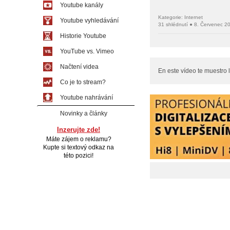
Youtube kanály
Kategorie: Internet
Youtube vyhledávání
31 shlédnutí ● 8. Červenec 2
Historie Youtube
YouTube vs. Vimeo
Načtení videa
En este vídeo te muestro l
Co je to stream?
Youtube nahrávání
Novinky a články
Inzerujte zde!
Máte zájem o reklamu?
Kupte si textový odkaz na
této pozici!