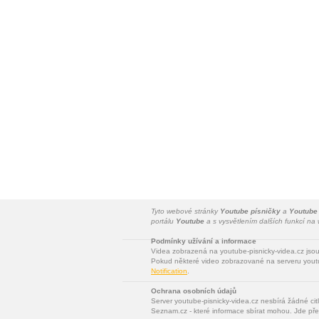
Tyto webové stránky
Youtube písničky
a
Youtube
portálu
Youtube
a s vysvětlením dalších funkcí n
Podmínky užívání a informace
Videa zobrazená na youtube-pisnicky-videa.cz jso
Pokud některé video zobrazované na serveru youtu
Notification
.
Ochrana osobních údajů
Server youtube-pisnicky-videa.cz nesbírá žádné cit
Seznam.cz - které informace sbírat mohou. Jde pře