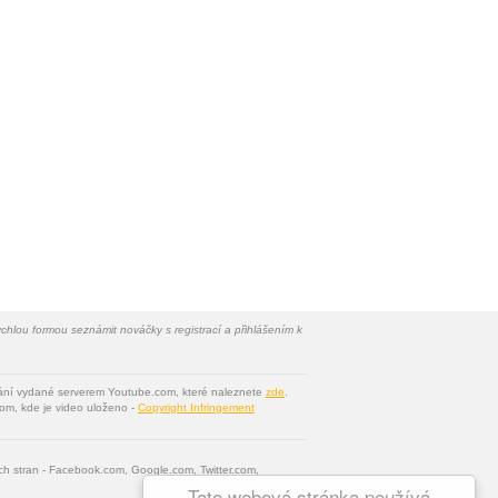
chlou formou seznámit nováčky s registrací a přihlášením k
vání vydané serverem Youtube.com, které naleznete
zde
.
om, kde je video uloženo -
Copyright Infringement
tích stran - Facebook.com, Google.com, Twitter.com,
Tato webová stránka používá