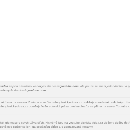
 videa
nejsou oficiálními webovými stránkami
youtube.com
, ale pouze se snaží jednoduchou a ry
a webových stránkách
youtube.com.
u uložená na serveru Youtube.com. Youtube-pisnicky-videa.cz dodržuje standartní podmínky uží
be-pisnicky-videa.cz porušuje Vaše autorská práva prosím obraťte se přímo na server Youtube.c
livé informace o svých uživatelích. Nicméně jsou na youtube-pisnicky-videa.cz vloženy služby tře
devším o služby sdílení na sociálních sítích a o zobrazované reklamy.