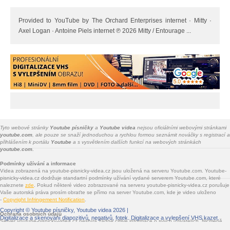
Provided to YouTube by The Orchard Enterprises internet · Mitty ·
Axel Logan · Antoine Piels internet ℗ 2026 Mitty / Entourage ...
Tyto webové stránky
Youtube písničky
a
Youtube videa
nejsou oficiálními webovými stránkami
youtube.com
, ale pouze se snaží jednoduchou a rychlou formou seznámit nováčky s registrací a
přihlášením k portálu
Youtube
a s vysvětlením dalších funkcí na webových stránkách
youtube.com.
Podmínky užívání a informace
Videa zobrazená na youtube-pisnicky-videa.cz jsou uložená na serveru Youtube.com. Youtube-
pisnicky-videa.cz dodržuje standartní podmínky užívání vydané serverem Youtube.com, které
naleznete
zde
. Pokud některé video zobrazované na serveru youtube-pisnicky-videa.cz porušuje
Vaše autorská práva prosím obraťte se přímo na server Youtube.com, kde je video uloženo
-
Copyright Infringement Notification
.
Copyright ©
Youtube písničky, Youtube videa
2026 |
Ochrana osobních údajů
Digitalizace a skenování diapozitivů, negativů, fotek
. Digitalizace a vylepšení VHS kazet.
Server youtube-pisnicky-videa.cz nesbírá žádné citlivé informace o svých uživatelích. Nicméně
jsou na youtube-pisnicky-videa.cz vloženy služby třetích stran - Facebook.com, Google.com,