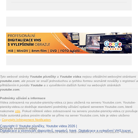
Tyto webové stránky
Youtube písničky
a
Youtube videa
nejsou oficiálními webovými stránkami
youtube.com
, ale pouze se snaží jednoduchou a rychlou formou seznámit nováčky s registrací a
přihlášením k portálu
Youtube
a s vysvětlením dalších funkcí na webových stránkách
youtube.com.
Podmínky užívání a informace
Videa zobrazená na youtube-pisnicky-videa.cz jsou uložená na serveru Youtube.com. Youtube-
pisnicky-videa.cz dodržuje standartní podmínky užívání vydané serverem Youtube.com, které
naleznete
zde
. Pokud některé video zobrazované na serveru youtube-pisnicky-videa.cz porušuje
Vaše autorská práva prosím obraťte se přímo na server Youtube.com, kde je video uloženo
-
Copyright Infringement Notification
.
Copyright ©
Youtube písničky, Youtube videa
2026 |
Ochrana osobních údajů
Digitalizace a skenování diapozitivů, negativů, fotek
. Digitalizace a vylepšení VHS kazet.
Server youtube-pisnicky-videa.cz nesbírá žádné citlivé informace o svých uživatelích. Nicméně
jsou na youtube-pisnicky-videa.cz vloženy služby třetích stran - Facebook.com, Google.com,