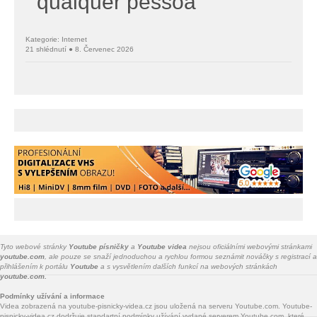
qualquer pessoa
Kategorie: Internet
21 shlédnutí ● 8. Červenec 2026
Tyto webové stránky
Youtube písničky
a
Youtube videa
nejsou oficiálními webovými stránkami
youtube.com
, ale pouze se snaží jednoduchou a rychlou formou seznámit nováčky s registrací a
přihlášením k portálu
Youtube
a s vysvětlením dalších funkcí na webových stránkách
youtube.com.
Podmínky užívání a informace
Videa zobrazená na youtube-pisnicky-videa.cz jsou uložená na serveru Youtube.com. Youtube-
pisnicky-videa.cz dodržuje standartní podmínky užívání vydané serverem Youtube.com, které