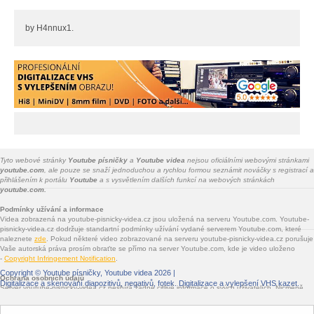
by H4nnux1.
Tyto webové stránky
Youtube písničky
a
Youtube videa
nejsou oficiálními webovými stránkami
youtube.com
, ale pouze se snaží jednoduchou a rychlou formou seznámit nováčky s registrací a
přihlášením k portálu
Youtube
a s vysvětlením dalších funkcí na webových stránkách
youtube.com.
Podmínky užívání a informace
Videa zobrazená na youtube-pisnicky-videa.cz jsou uložená na serveru Youtube.com. Youtube-
pisnicky-videa.cz dodržuje standartní podmínky užívání vydané serverem Youtube.com, které
naleznete
zde
. Pokud některé video zobrazované na serveru youtube-pisnicky-videa.cz porušuje
Vaše autorská práva prosím obraťte se přímo na server Youtube.com, kde je video uloženo
-
Copyright Infringement Notification
.
Copyright ©
Youtube písničky, Youtube videa
2026 |
Ochrana osobních údajů
Digitalizace a skenování diapozitivů, negativů, fotek
. Digitalizace a vylepšení VHS kazet.
Server youtube-pisnicky-videa.cz nesbírá žádné citlivé informace o svých uživatelích. Nicméně
jsou na youtube-pisnicky-videa.cz vloženy služby třetích stran - Facebook.com, Google.com,
Twitter.com, Seznam.cz - které informace sbírat mohou. Jde především o služby sdílení na