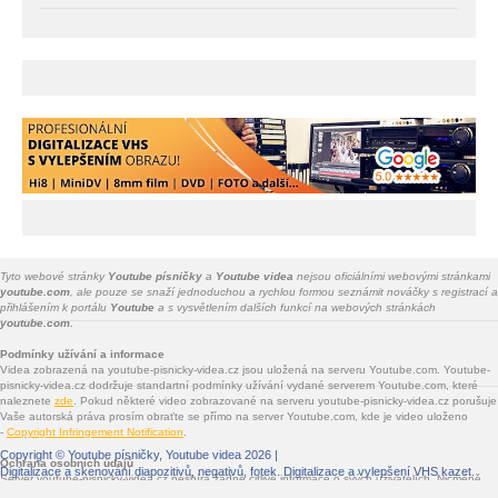
Tyto webové stránky
Youtube písničky
a
Youtube videa
nejsou oficiálními webovými stránkami
youtube.com
, ale pouze se snaží jednoduchou a rychlou formou seznámit nováčky s registrací a
přihlášením k portálu
Youtube
a s vysvětlením dalších funkcí na webových stránkách
youtube.com.
Podmínky užívání a informace
Videa zobrazená na youtube-pisnicky-videa.cz jsou uložená na serveru Youtube.com. Youtube-
pisnicky-videa.cz dodržuje standartní podmínky užívání vydané serverem Youtube.com, které
naleznete
zde
. Pokud některé video zobrazované na serveru youtube-pisnicky-videa.cz porušuje
Vaše autorská práva prosím obraťte se přímo na server Youtube.com, kde je video uloženo
-
Copyright Infringement Notification
.
Copyright ©
Youtube písničky, Youtube videa
2026 |
Ochrana osobních údajů
Digitalizace a skenování diapozitivů, negativů, fotek
. Digitalizace a vylepšení VHS kazet.
Server youtube-pisnicky-videa.cz nesbírá žádné citlivé informace o svých uživatelích. Nicméně
jsou na youtube-pisnicky-videa.cz vloženy služby třetích stran - Facebook.com, Google.com,