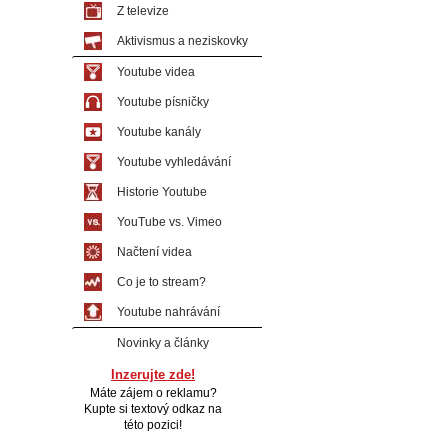
Z televize
Aktivismus a neziskovky
Youtube videa
Youtube písničky
Youtube kanály
Youtube vyhledávání
Historie Youtube
YouTube vs. Vimeo
Načtení videa
Co je to stream?
Youtube nahrávání
Novinky a články
Inzerujte zde!
Máte zájem o reklamu?
Kupte si textový odkaz na
této pozici!