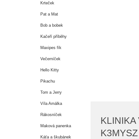
Krteček
Pat a Mat
Bob a bobek
Kačeří příběhy
Maxipes fík
Večerníček
Hello Kitty
Pikachu
Tom a Jerry
Víla Amálka
Rákosníček
KLINIKA
Maková panenka
K3MYSZ 
Káťa a škubánek