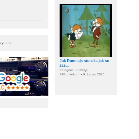
ymus: ...
Jak Rumcajs stonal a jak se
zas...
Kategorie: Rumcajs
346 zhlédnutí ● 9. Leden 2020