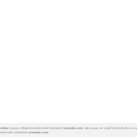
 videa
nejsou oficiálními webovými stránkami
youtube.com
, ale pouze se snaží jednoduchou a ry
a webových stránkách
youtube.com.