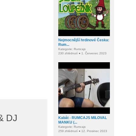
Nejmocnější hrdinové Česka:
Rum...
Kategorie: Rumcajs
230 zhlédnutí ● 1. Červenec 2023
& DJ
Kabát - RUMCAJS MILOVAL
MANKU (...
Kategorie: Rumcajs
259 zhlédnutí ● 12. Prosinec 2023