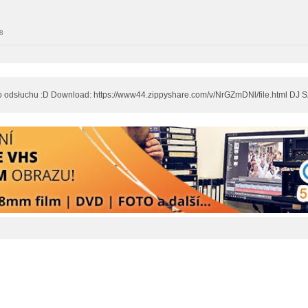
18
odsłuchu :D Download: https://www44.zippyshare.com/v/NrGZmDNl/file.html DJ Sz