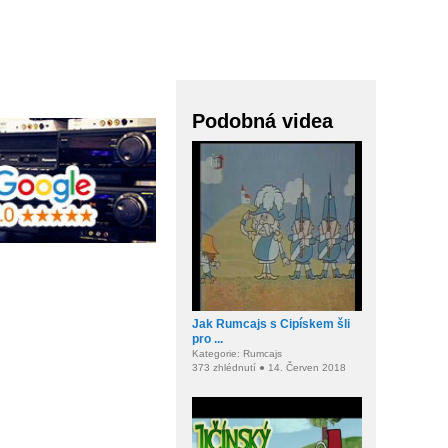
Podobná videa
Jak Rumcajs s Cipískem šli
pro ...
Kategorie: Rumcajs
373 zhlédnutí ● 14. Červen 2018