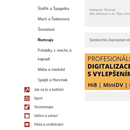
Štaflík a Špagetka
Kategorie: Rumcajs
385 shlédnutí ● 24. Říjen 20
Mach a Šebestová
Šmoulové
Rumcajs
Serdecznie Zapraszam do 
Pohádky z mechu a
kapradí
Máša a medvěd
Spejbl a Hurvínek
Jak na to a kutilství
Sport
Technologie
Vaření a zdraví
Věda a vzdělávání