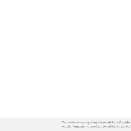
Tyto webové stránky
Youtube písničky
a
Youtube
portálu
Youtube
a s vysvětlením dalších funkcí n